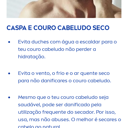
CASPA E COURO CABELUDO SECO
Evita duches com água a escaldar para o
teu couro cabeludo não perder a
hidratação.
Evita o vento, o frio e o ar quente seco
para não danifi
care
s o couro cabeludo.
Mesmo que o teu couro cabeludo seja
saudável, pode ser danificado pela
utilização frequente do secador. Por isso,
usa, mas não abuses. O melhor é se
care
s o
cabelo ao
natural