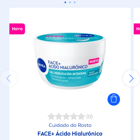
Novo
N
(0)
Cuidado do Rosto
FACE+ Ácido Hialurónico