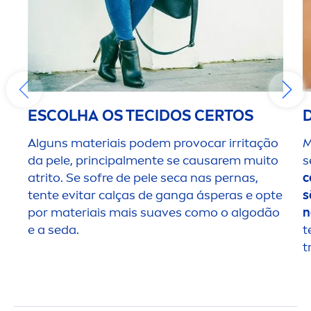
ESCOLHA OS TECIDOS CERTOS
Alguns materiais podem provocar irritação
M
da pele, principal
men
te se causarem muito
s
atrito. Se sofre de pele seca nas pernas,
c
tente evitar calças de ganga ásperas e opte
s
por materiais mais suaves como o algodão
n
e a seda.
t
t