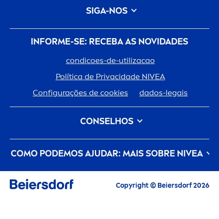
SIGA-NOS
INFORME-SE: RECEBA AS NOVIDADES
condicoes-de-utilizacao
Política de Privacidade
NIVEA
Configurações de cookies
dados-legais
CONSELHOS
Tipo de Cabelo
Tipo de Pele
COMO PODEMOS AJUDAR: MAIS SOBRE
NIVEA
Cuidado Do Cabelo
Cuidado da Pele
um-
creme
-com-historia
Carreiras
Copyright © Beiersdorf 2026
O cuidado de pele que zela pelo planeta
Contacte-Nos