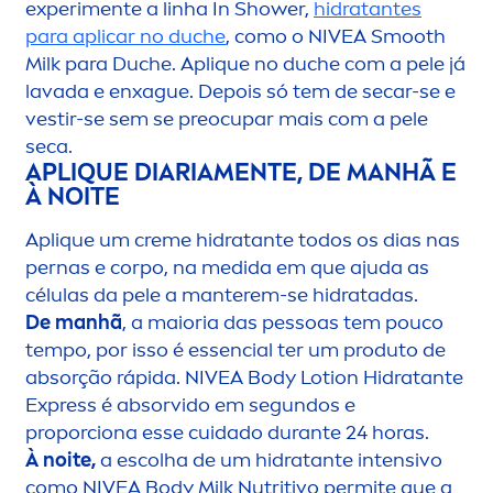
experi
men
te a linha In Shower,
hidratantes
para aplicar no duche
, como o
NIVEA
Smooth
Milk para Duche. Apl
iq
ue no duche com a pele já
lavada e enxague. Depois só tem de secar-se e
vestir-se sem se preocupar mais com a pele
seca.
APL
IQ
UE DIARIA
MEN
TE, DE MANHÃ E
À NOITE
Apl
iq
ue um
creme
hidratante todos os dias nas
pernas e corpo, na medida em que ajuda as
células da pele a manterem-se hidratadas.
De manhã
, a maioria das pessoas tem pouco
tempo, por isso é essencial ter um produto de
absorção rápida.
NIVEA
Body Lotion Hidratante
Express é absorvido em segundos e
proporciona esse cuidado durante 24 horas.
À noite,
a escolha de um hidratante intensivo
como
NIVEA
Body Milk Nutritivo permite que a