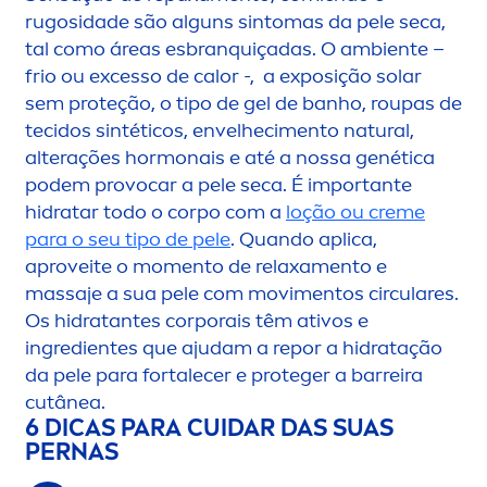
rugosidade são alguns sintomas da pele seca,
tal como áreas esbranquiçadas. O ambiente –
frio ou excesso de calor -, a exposição solar
sem proteção, o tipo de gel de banho, roupas de
tecidos sintéticos, envelheci
men
to
natural
,
alterações hormonais e até a nossa genética
podem provocar a pele seca. É importante
hidratar todo o corpo com a
loção ou
creme
para o seu tipo de pele
. Quando aplica,
aproveite o mo
men
to de relaxa
men
to e
massaje a sua pele com movi
men
tos circulares.
Os hidratantes corporais têm ativos e
ingredientes que ajudam a repor a hidratação
da pele para fortalecer e proteger a barreira
cutânea.
6 DICAS PARA CUIDAR DAS SUAS
PERNAS