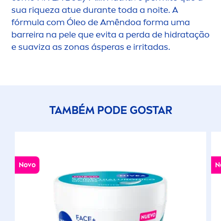
sua r
iq
ueza atue durante toda a noite. A
fórmula com Óleo de Amêndoa forma uma
barreira na pele que evita a perda de hidratação
e suaviza as zonas ásperas e irritadas.
TAMBÉM PODE GOSTAR
Novo
N