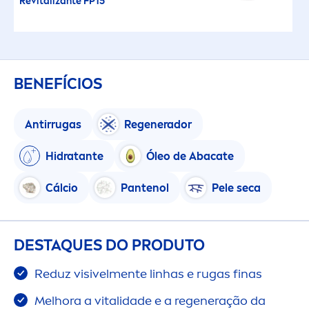
Re
vital
izante FP15
BENEFÍCIOS
Antirrugas
Regenerador
Hidratante
Óleo de Abacate
Cálcio
Pantenol
Pele seca
DESTAQUES DO PRODUTO
Reduz visivel
men
te linhas e rugas finas
Melhora a
vital
idade e a regeneração da