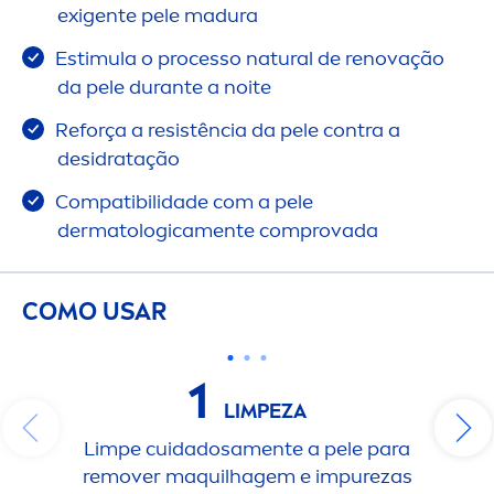
exigente pele madura
Estimula o processo
natural
de renovação
da pele durante a noite
Reforça a resistência da pele contra a
desidratação
Compatibilidade com a pele
dermatologica
men
te comprovada
COMO USAR
1
LIMPEZA
Limpe cuidadosa
men
te a pele para
remover maquilhagem e im
pure
zas