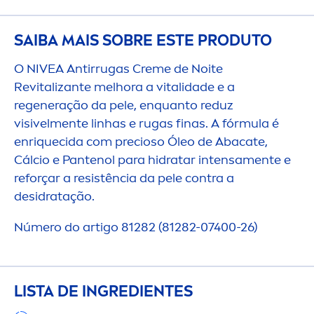
SAIBA MAIS SOBRE ESTE PRODUTO
O
NIVEA
Antirrugas
Creme
de Noite
Re
vital
izante melhora a
vital
idade e a
regeneração da pele, enquanto reduz
visivel
men
te linhas e rugas finas. A fórmula é
enr
iq
uecida com precioso Óleo de Abacate,
Cálcio e Pantenol para hidratar intensa
men
te e
reforçar a resistência da pele contra a
desidratação.
Número do artigo 81282 (81282-07400-26)
LISTA DE INGREDIENTES