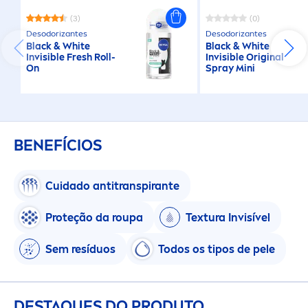
(3)
(0)
Desodorizantes
Desodorizantes
Black
&
White
Black
&
White
Invisible
Fresh
Roll-
Invisible
Original
On
Spray Mini
BENEFÍCIOS
Cuidado antitranspirante
Proteção da roupa
Textura Invisível
Sem resíduos
Todos os tipos de pele
DESTAQUES DO PRODUTO