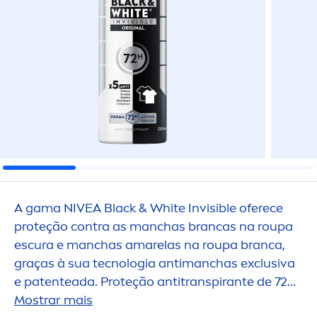
A gama
NIVEA
Black
&
White
Invisible oferece
proteção contra as manchas brancas na roupa
escura e manchas amarelas na roupa branca,
graças à sua tecnologia antimanchas exclusiva
e patenteada. Proteção antitranspirante de 72h,
forte contra o suor e os odores, que cuida da sua
Mostrar mais