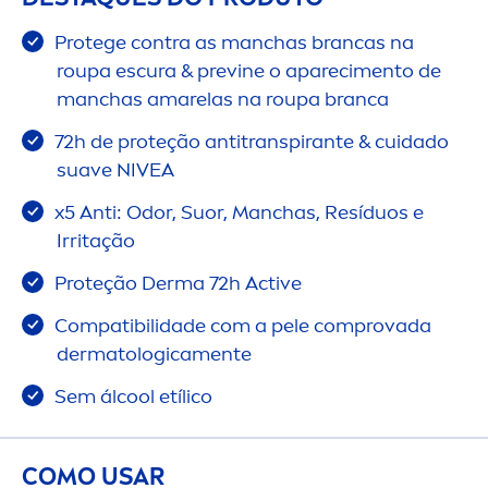
Protege contra as manchas brancas na
roupa escura & previne o apareci
men
to de
manchas amarelas na roupa branca
72h de proteção antitranspirante & cuidado
suave
NIVEA
x5 Anti: Odor, Suor, Manchas, Resíduos e
Irritação
Proteção Derma 72h
Active
Compatibilidade com a pele comprovada
dermatologica
men
te
Sem ál
cool
etílico
COMO USAR