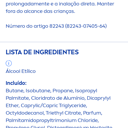
prolongada
men
te e a inalação direta. Manter
fora do alcance das crianças.
Número do artigo 82243 (82243-07405-64)
LISTA DE INGREDIENTES
Ál
cool
Etílico
Incluído:
Butane, Isobutane, Propane, Isopropyl
Palmitate, Cloridrato de Alumínio, Dicaprylyl
Ether, Caprylic/Capric Triglyceride,
Octyldodecanol, Triethyl Citrate, Parfum,
Palmitamidopropyltrimonium Chloride,
Propylene Glycol, Disteardimonium Hectorite,