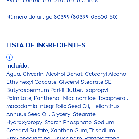
Evitar contacto direto com os olhos.
Número do artigo 80399 (80399-06600-50)
LISTA DE INGREDIENTES
Incluído:
Água, Glycerin, Alcohol Denat, Cetearyl Alcohol,
Ethylhexyl Cocoate, Glyceryl Stearate SE,
Butyrospermum Parkii
Butter
, Isopropyl
Palmitate, Panthenol, Niacinamide, Tocopherol,
Macadamia Integrifolia Seed Oil, Helianthus
Annuus Seed Oil, Glyceryl Stearate,
Hydro
xypropyl Starch Phosphate, Sodium
Cetearyl Sulfate, Xanthan Gum, Trisodium
Ethylenediamine Disuccinate, Pantolactone,