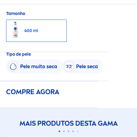
hidratação, enquanto nutre e hidrata
profunda
men
te a pele durante 72h. Textura
Tamanho
ligeira e de rápida absorção.
400 ml
Tipo de pele
Pele muito seca
Pele seca
COMPRE AGORA
MAIS PRODUTOS DESTA GAMA