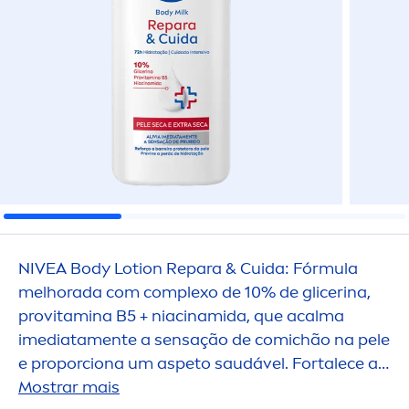
NIVEA
Body Lotion Repara & Cuida: Fórmula
melhorada com complexo de 10% de glicerina,
pro
vitamin
a B5 + niacinamida, que acalma
imediata
men
te a sensação de comichão na pele
e proporciona um aspeto saudável. Fortalece a
barreira da pele para prevenir a perda de
Mostrar mais