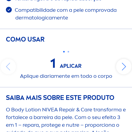
Compatibilidade com a pele comprovada
dermatologica
men
te
COMO USAR
1
APLICAR
Apl
iq
ue diaria
men
te em todo o corpo
SAIBA MAIS SOBRE ESTE PRODUTO
O Body Lotion
NIVEA
Repair
&
Care
transforma e
fortalece a barreira da pele. Com o seu efeito 3
em 1 – repara, protege e nutre – proporciona o