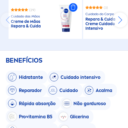
(3)
(29)
Cuidado do Corpo
Cuidado das Mãos
Repara & Cuida
Creme
de Mãos
Creme
Cuidado
Repara & Cuida
Intensivo
BENEFÍCIOS
Hidratante
Cuidado intensivo
Reparador
Cuidado
Acalma
Rápida absorção
Não gorduroso
Pro
vitamin
a B5
Glicerina