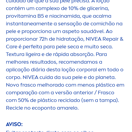
cuidado de que a sua pele precisa. A loção
contém um complexo de 10% de glicerina,
pro
vitamin
a B5 e niacinamida, que acalma
instantanea
men
te a sensação de comichão na
pele e proporciona um aspeto saudável. Ao
proporcionar 72h de hidratação,
NIVEA
Repair
&
Care
é perfeita para pele seca e muito seca.
Textura ligeira e de rápida absorção. Para
melhores resultados, reco
men
damos a
aplicação diária desta loção corporal em todo o
corpo.
NIVEA
cuida da sua pele e do planeta.
Novo frasco melhorado com
men
os plástico em
comparação com a versão anterior / Frasco
com 50% de plástico reciclado (sem a tampa).
Recicle no ecoponto amarelo.
AVISO: