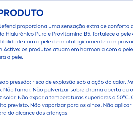
 PRODUTO
efend proporciona uma sensação extra de conforto c
o Hialurónico Puro e Pro
vitamin
a B5, fortalece a pel
tibilidade com a pele dermatologica
men
te comprova
2h
Active
: os produtos atuam em harmonia com a pele, 
ra a pele.
 sob pressão: risco de explosão sob a ação do calor. M
o. Não fumar. Não pulverizar sobre chama aberta ou o
z solar. Não expor a temperaturas superiores a 50°C.
ito previsto. Não vaporizar para os olhos. Não aplicar 
fora do alcance das crianças.