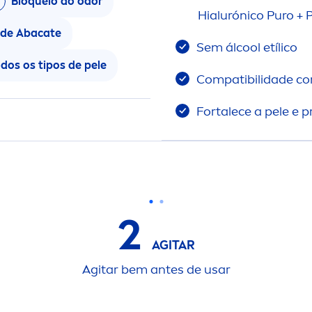
Bloqueio do odor
Hialurónico Puro + 
 de Abacate
Sem ál
cool
etílico
dos os tipos de pele
Compatibilidade co
Fortalece a pele e 
2
AGITAR
Agitar bem antes de usar