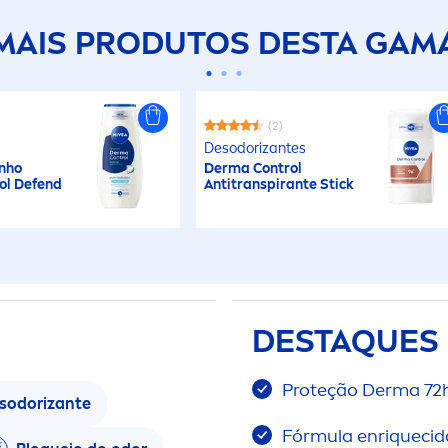
MAIS PRODUTOS DESTA GAM
(2)
Desodorizantes
nho
Derma Control
ol Defend
Antitranspirante Stick
DESTAQUES
Proteção Derma 72
sodorizante
Fórmula enr
iq
uecid