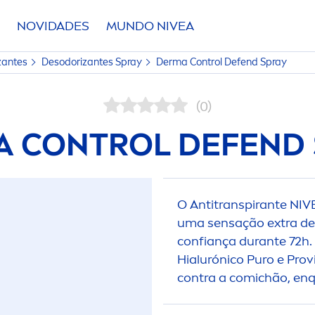
NOVIDADES
MUNDO
NIVEA
zantes
Desodorizantes Spray
Derma Control Defend Spray
(0)
A CONTROL DEFEND 
O Antitranspirante
NIV
uma sensação extra de 
confiança durante 72h
Hialurónico Puro e Pro
v
contra a comichão, enq
Defend Spray.