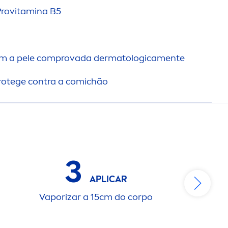
Pro
vitamin
a B5
m a pele comprovada dermatologica
men
te
protege contra a comichão
3
APLICAR
Vaporizar a 15cm do corpo
D