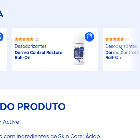
A
(2)
(1)
Desodorizantes
Desodorizantes
Derma Control Restore
Derma Control 
Roll-On
Roll-On
 DO PRODUTO
h
Active
a com ingredientes de
Skin
Care
: Ácido