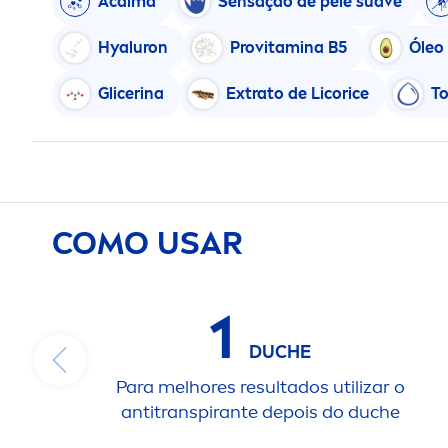
Acalma
Sensação de pele suave
Hyaluron
Pro
vitamin
a B5
Óleo
Glicerina
Extrato de Licorice
To
COMO USAR
1
DUCHE
Para melhores resultados utilizar o
antitranspirante depois do duche