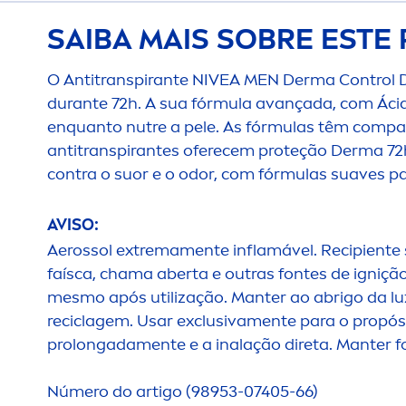
SAIBA MAIS SOBRE ESTE
O Antitranspirante
NIVEA
MEN
Derma Control D
durante 72h. A sua fórmula avançada, com Ácid
enquanto nutre a pele. As fórmulas têm compa
antitranspirantes oferecem proteção Derma 7
contra o suor e o odor, com fórmulas suaves pa
AVISO:
Aerossol extrema
men
te inflamável. Recipiente
faísca, chama aberta e outras fontes de igniçã
mesmo após utilização. Manter ao abrigo da lu
reciclagem. Usar exclusiva
men
te para o propós
prolongada
men
te e a inalação direta. Manter 
Número do artigo (98953-07405-66)