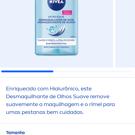
Enr
iq
uecido com Hialurônico, este
Desmaquilhante de Olhos Suave remove
suave
men
te a maquilhagem e o rímel para
umas pestanas bem cuidadas.
Tamanho