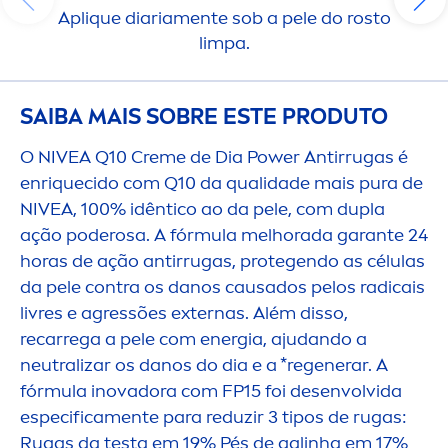
Apl
iq
ue diaria
men
te sob a pele do rosto
limpa.
SAIBA MAIS SOBRE ESTE PRODUTO
O
NIVEA
Q10
Creme
de Dia Power Antirrugas é
enr
iq
uecido com Q10 da qualidade mais pura de
NIVEA
, 100% idêntico ao da pele, com dupla
ação poderosa. A fórmula melhorada garante 24
horas de ação antirrugas, protegendo as células
da pele contra os danos causados pelos radicais
livres e agressões externas. Além disso,
recarrega a pele com energia, ajudando a
neutralizar os danos do dia e a *regenerar. A
fórmula inovadora com FP15 foi desenvolvida
especifica
men
te para reduzir 3 tipos de rugas:
Rugas da testa em 19% Pés de galinha em 17%