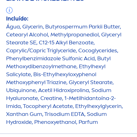
Incluído:
Água, Glycerin, Butyrospermum Parkii
Butter
,
Cetearyl Alcohol, Methylpropanediol, Glyceryl
Stearate SE, C12-15 Alkyl Benzoate,
Caprylic/Capric Triglyceride, Cocoglycerides,
Phenylbenzimidazole Sulfonic Acid, Butyl
Methoxydibenzoylmethane, Ethylhexyl
Salicylate, Bis-Ethylhexyloxyphenol
Methoxyphenyl Triazine, Glyceryl Stearate,
Ub
iq
uinone, Acetil Hidroxiprolina, Sodium
Hyaluron
ate, Creatine, 1-Metilhidantoína-2-
Imida, Tocopheryl Acetate, Ethylhexylglycerin,
Xanthan Gum, Trisodium EDTA, Sodium
Hydro
xide, Phenoxyethanol, Parfum