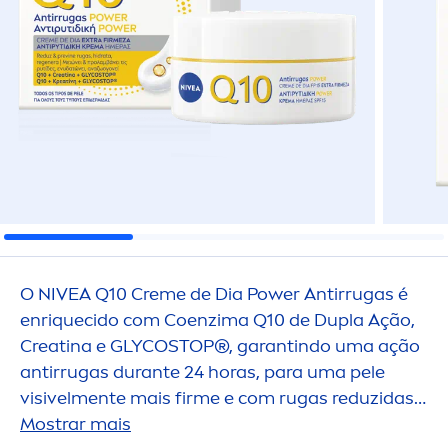
O
NIVEA
Q10
Creme
de Dia Power Antirrugas é
enr
iq
uecido com Coenzima Q10 de Dupla Ação,
Creatina e GLYCOSTOP®, garantindo uma ação
antirrugas durante 24 horas, para uma pele
visivel
men
te mais firme e com rugas reduzidas
em 7 dias.
Mostrar mais