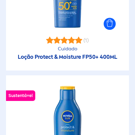
Pele de criança
Pele de criança sensível
Pele madura
(1)
Cuidado
Pele normal
Loção
Protect
& Moisture FP50+ 400ML
Pele Sensível
Todos os tipos de pele
Sustentável
CARACTERÍSTICAS
100% transparente