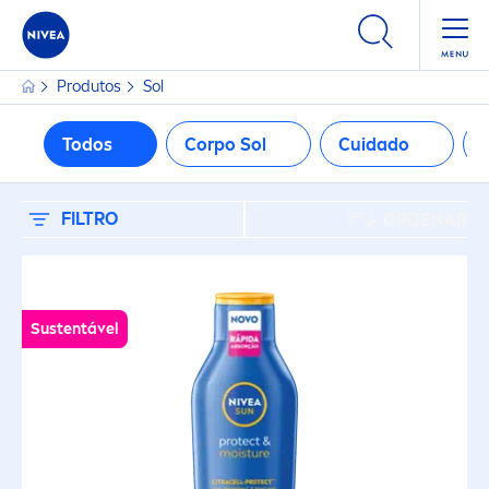
FILTROS
Produtos
Sol
TIPO DE PRODUTO
Todos
Corpo Sol
Cuidado
Corpo Sol
FILTRO
ORDENAR
Cuidado
Proteção Solar Bebé
Sustentável
Rosto Sol
TIPO DE PELE