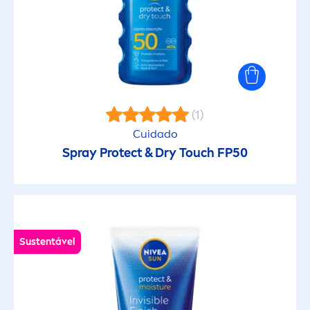
Ativa o bronzeado
Base de maquilhagem ideal
Com cor
(1)
Cuidado
Spray
Protect
& Dry Touch FP50
Cuidado
Extra resistente à água
Fácil aplicação
Sustentável
Feito de material reciclado