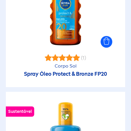
Prolonga o bronzeado
Proteção contra as alergias solares
Proteção solar
(1)
Rápida absorção
Corpo Sol
Spray Óleo
Protect
&
Bronze
FP20
Refirmante
Refrescante
Sustentável
Regenerador