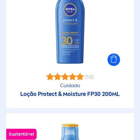
Proteção Solar
Proteção Solar Crianças
Protect & Bronze
Protect & Moisture
(10)
Cuidado
Protect & Refresh
Loção
Protect
& Moisture FP30 200ML
Protect & Sensitive
UV Rosto
Sustentável