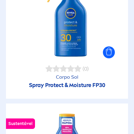
Textura Invisível
Textura leve
Toque seco
Uniformiza o tom de pele
(0)
Corpo Sol
Uso Diário
Spray
Protect
& Moisture FP30
Vegan
GAMA DE PRODUTO
Sustentável
Cuidado After Sun