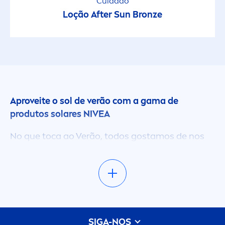
Cuidado
Loção After
Sun
Bronze
Aproveite o sol de verão com a gama de
produtos solares
NIVEA
No que toca ao Verão, todos gostamos de nos
divertir ao sol. Nesta página, vai descobrir toda
a nossa gama de produtos para o sol. Seja para
se proteger dos raios UV nocivos, tratar a pele
sensível ou ajudar a realçar o seu belo
bronze
ado, temos exata
men
te o que precisa
para mantê-la a si e a toda a sua família segura
SIGA-NOS