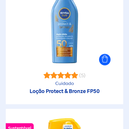
FATOR DE PROTEÇÃO SOLAR
20
30
50
50+
(5)
Cuidado
6
Loção
Protect
&
Bronze
FP50
FILTROS SELECIONADOS
Sustentável