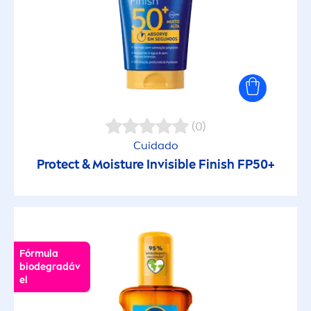
Fórmula biodegradável
Hidratante
Material reciclado
(0)
Matificante
Cuidado
Protect
& Moisture Invisible Finish FP50+
Muito resistente à água
Não gorduroso
Não obstrui os poros
Fórmula
biodegradáv
el
Não pegajoso