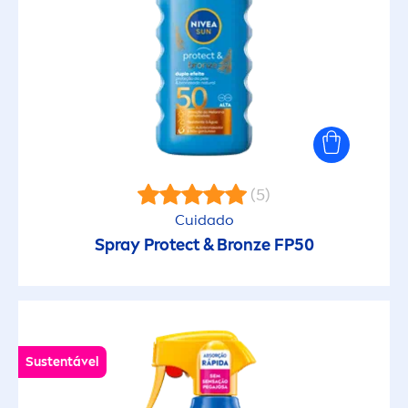
Resistente à água
Resistente ao suor
Respirável
Revitalizante
(5)
Suavizante
Cuidado
Spray
Protect
&
Bronze
FP50
Suavizante (não usar)
Sustentável
Sustentável
Testado pediátricamente