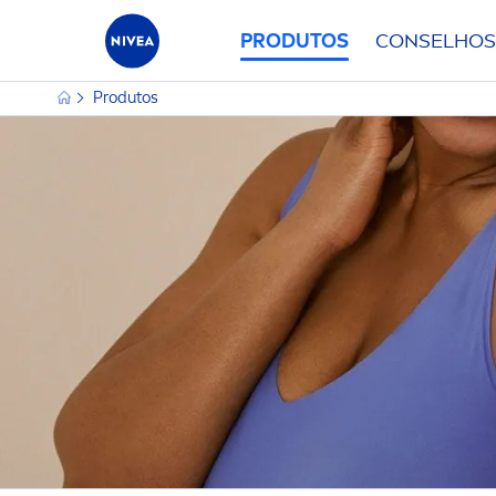
PRODUTOS
CONSELHOS
Produtos
CATEGORIA PRINCIPAL
TIPO 
Bebés & Crianças
B
CARACTERÍSTICAS
NECES
Cabelo
B
0% Resíduos
A
FATOR
TIPO DE CABELO
Corpo
C
SOLAR
100% transparente
A
Homem
C
Cabelo Fraco
1
2 em 1
A
Rosto
C