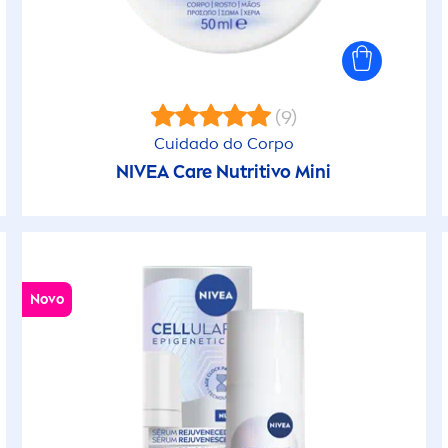
Spray
Spray (Bebé)
(9)
Spray Solar (Corp
Cuidado do Corpo
NIVEA
Care
Nutritivo Mini
Stick
Stick
Toalhitas
Novo