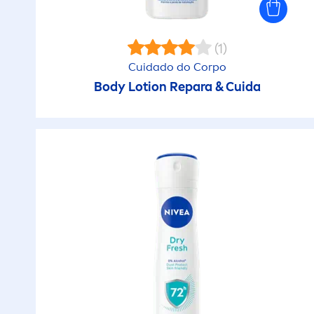
ideal
P
(1)
Bloqueio do odor
P
Cuidado do Corpo
Body Lotion Repara & Cuida
Brilho
P
Brilho Natural
Pe
Clinicamente
P
comprovado
P
Clinicamente testado
P
Com cor
P