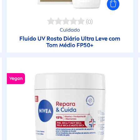
Leite (Bebé)
ele limpa
Leite de Limpeza
(0)
ele seca no rosto
Cuidado
Leite Solar (Corpo
Fluido UV Rosto Diário Ultra Leve com
Tom Médio FP50+
ele sem brilho
Leites & Loções
le sensível
Leites & Tónicos
Vegan
ele Suave
Limpeza
ontos Negros
Máscaras & Esfoli
oros
Moisture Cream
revenir o