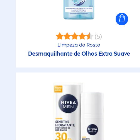
Fortalecimento
Frescura 24H
(5)
Gentil
Limpeza do Rosto
Desmaquilhante de Olhos Extra Suave
Hidratação de longa
duração
Hidratante
Hipoalergénico
Ingredientes naturais
Limpeza