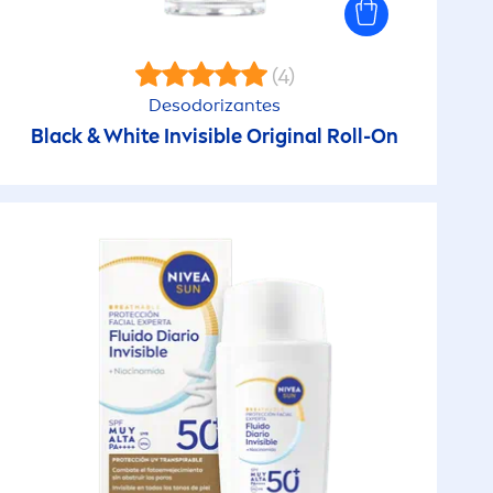
Dry
(4)
Dry Impact
Desodorizantes
 Sol)
Black
&
White
Invisible
Original
Roll-On
Exfoliante Hidratante
Face +
Face Essentials
Fresh
antes
Fresh Kick