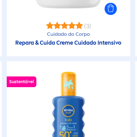
nvelhecimento
Óleo Bronzeador 
rematuro causado
Sol)
la luz
(3)
Óleo Corporal
Cuidado do Corpo
roteção Desodorizante
Repara & Cuida
Creme
Cuidado Intensivo
Óleo de Duche
roteção Solar
Proteção Criança
elaxamento
Sustentável
Proteção Rosto
etirar maquilhagem
Protetor em Loçã
etirar Maquilhagem
Protetor em Spra
ugas