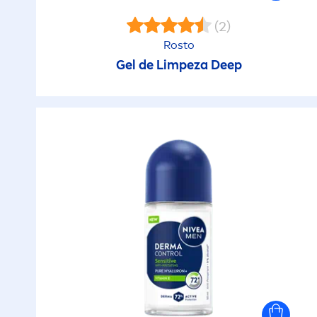
L
Antibacteriano
(2)
D
Rosto
P
Anti-brilho
Gel de Limpeza
Deep
D
R
Anti-caspa
E
R
Anti-Comichão
Eq
S
Anti-idade
F
Antimanchas
H
Anti-oleosidade
H
Antioxidantes