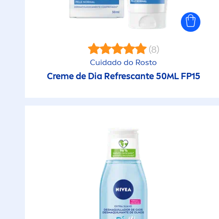
Equilíbrio Microbioma
S
Exfoliante
(8)
S
Cuidado do Rosto
Extra resistente à água
Creme
de Dia Refrescante 50ML FP15
V
Fácil aplicação
V
Feito de material
reciclado
Filtro UVA FPS15
Fórmula biodegradável