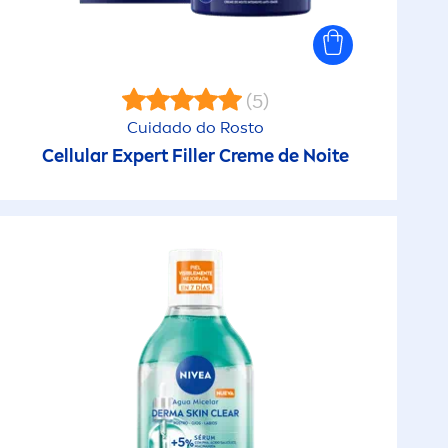
Mild Comfort
(5)
NIVEA Creme
Cuidado do Rosto
Cellular
Expert
Filler
Creme
de Noite
Óleos de Limpeza
Pearl & Beauty
Proteção Solar
Proteção Solar Crianças
Protect & Bronze