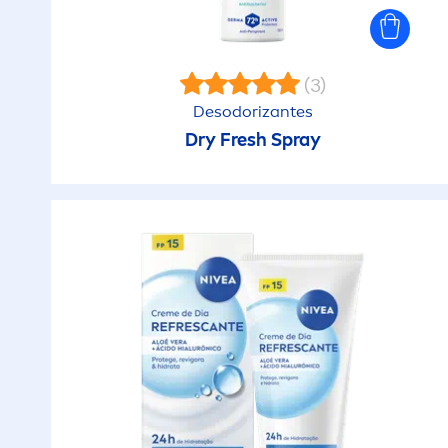
Com óleos naturais
e
p
Cuidado
pe
(3)
Desodorizantes
Cuidado
P
Dry
Fresh
Spray
antitranspirante
P
Cuidado intensivo
R
Dermatologicamente
comprovado
R
Desmaquilhante
R
Energizante
R