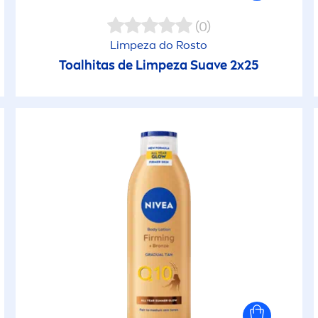
impeza do Rosto
Desmaquilhante
(0)
Óleo mineral
esidratação do corpo
Limpeza do Rosto
roteção Solar Bebé
Esfoliante
Toalhitas de Limpeza Suave 2x25
Oxybenzone
esporto
osto
Espuma de Barbe
Perfume
feito refrescante
osto Sol
Formatos de Via
Silicone
uilíbrio
tyling
Formatos de Via
irmeza
Formatos de Via
idratação
Formatos de Via
idratação
Formatos Viage