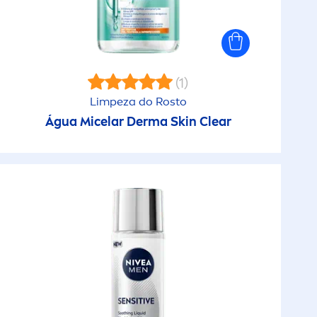
Protect & Care
Protect & Moisture
(1)
o Sol)
Protect & Refresh
Limpeza do Rosto
Água Micelar Derma
Skin
Clear
Protect & Sensitive
Pure / Soft Care Shower
Q10
Repara & Cuida
Sensitive