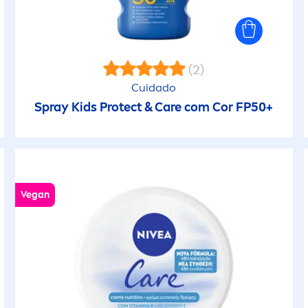
Refirmante &
ecura
Remodelante
Roll-on
uavizar as rugas
(2)
Cuidado
Spray Kids
Protect
&
Care
com Cor FP50+
Roll-on
egan
Sabonete
ermelhidão
Sérum
Vegan
Shampoo
Spray