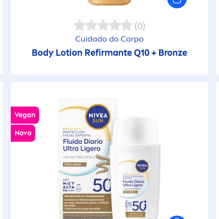
impeza do Corpo
(Corpo Sol)
(0)
impeza do Rosto
Gel
Cuidado do Corpo
Body Lotion Refirmante Q10 +
Bronze
impeza profunda
Gel de Barbear
inhas de Expressão
Gel de Limpeza
Vegan
anchas
Gel de Limpeza (
Novo
Homem)
anchas de idade
Gel Duche
odelação
Gel Hidratante
ele Cansada