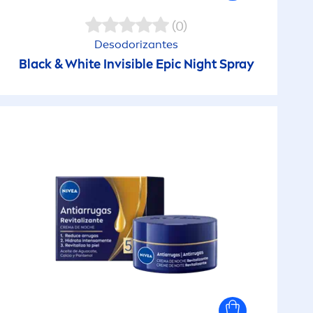
Cellular Expert Lift
Pele muito seca
(0)
Desodorizantes
Cool Kick
Black
&
White
Invisible Epic Night Spray
Pele normal
ar
Craft Stylers
Pele oleosa
gem
Creme Aloe
Pele seca
gem
Creme Care
Pele Sensível
gem
Creme de Banho
Todos os tipos de pele
gem
Creme de Corpo
m
Creme Soft