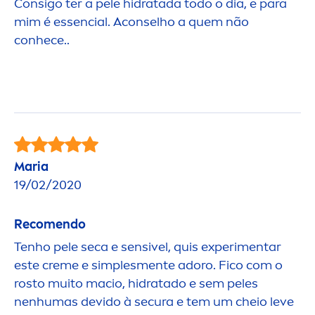
Consigo ter a pele hidratada todo o dia, e para
mim é essencial. Aconselho a quem não
conhece..
Maria
19/02/2020
Reco
men
do
Tenho pele seca e sensivel, quis experi
men
tar
este
creme
e simples
men
te adoro. Fico com o
rosto muito macio, hidratado e sem peles
nenhumas devido à secura e tem um cheio leve