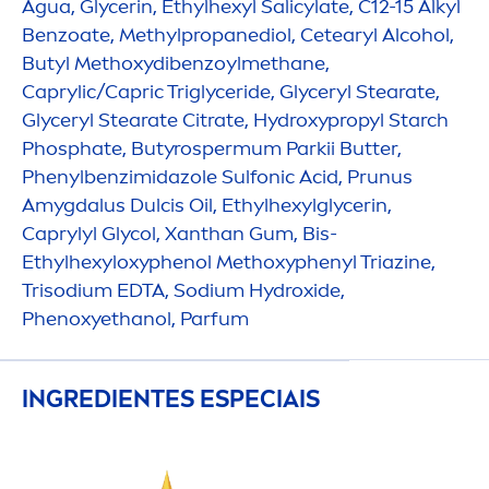
Água, Glycerin, Ethylhexyl Salicylate, C12-15 Alkyl
Benzoate, Methylpropanediol, Cetearyl Alcohol,
Butyl Methoxydibenzoylmethane,
Caprylic/Capric Triglyceride, Glyceryl Stearate,
Glyceryl Stearate Citrate,
Hydro
xypropyl Starch
Phosphate, Butyrospermum Parkii
Butter
,
Phenylbenzimidazole Sulfonic Acid, Prunus
Amygdalus Dulcis Oil, Ethylhexylglycerin,
Caprylyl Glycol, Xanthan Gum, Bis-
Ethylhexyloxyphenol Methoxyphenyl Triazine,
Trisodium EDTA, Sodium
Hydro
xide,
Phenoxyethanol, Parfum
INGREDIENTES ESPECIAIS