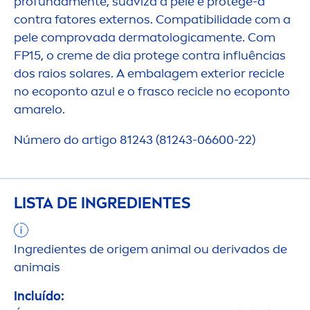
profunda
men
te, suaviza a pele e protege-a
contra fatores externos. Compatibilidade com a
pele comprovada dermatologica
men
te. Com
FP15, o
creme
de dia protege contra influências
dos raios solares. A embalagem exterior recicle
no ecoponto azul e o frasco recicle no ecoponto
amarelo.
Número do artigo 81243 (81243-06600-22)
LISTA DE INGREDIENTES
Ingredientes de origem animal ou derivados de
animais
Incluído: