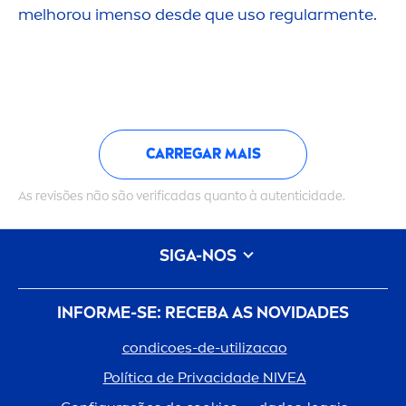
melhorou i
men
so desde que uso regular
men
te.
CARREGAR MAIS
As revisões não são verificadas quanto à autenticidade.
SIGA-NOS
INFORME-SE: RECEBA AS NOVIDADES
condicoes-de-utilizacao
Política de Privacidade
NIVEA