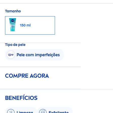
sinta uma pele com um aspeto saudável.
Tamanho
150 ml
Tipo de pele
Pele com imperfeições
COMPRE AGORA
BENEFÍCIOS
Limpeza
Exfoliante