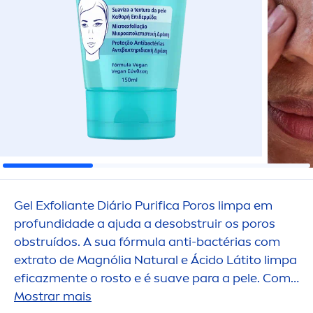
Gel Exfoliante Diário Purifica Poros limpa em
profundidade a ajuda a desobstruir os poros
obstruídos. A sua fórmula anti-bactérias com
extrato de Magnólia
Natural
e Ácido Látito limpa
eficaz
men
te o rosto e é suave para a pele. Com
a sua fórmula suave, não irrita a pele. Veja e
Mostrar mais