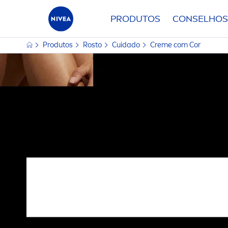
PRODUTOS
CONSELHOS
Produtos
Rosto
Cuidado
Creme
com Cor
FILTROS