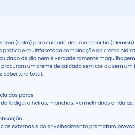
álsamo (balm) para cuidado de uma mancha (blemish) 
a prática e multifacetada combinação de
creme
hidra
cuidado de dia nem é verdadeira
men
te maquilhagem.
e procuram um
creme
de cuidado sem cor ou sem um f
cobertura total.
cia dos poros.
de fadiga, olheiras, manchas, vermelhidões e rídulas.
.
 absorção.
ncias externas e do envelheci
men
to prematuro provoc