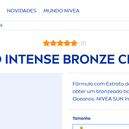
NOVIDADES
MUNDO
NIVEA
P6
(1)
O INTENSE
BRONZE
C
Fórmula com Extrato d
obter um
bronze
ado bo
Oceanos.
NIVEA
SUN
I
Tamanho