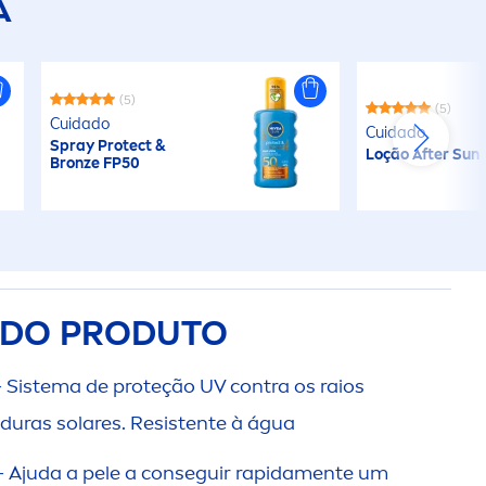
A
(5)
(5)
Cuidado
Cuidado
Spray
Protect
&
Loção After
Sun
Bronze
FP50
 DO PRODUTO
- Sistema de proteção UV contra os raios
ras solares. Resistente à água
- Ajuda a pele a conseguir rapida
men
te um