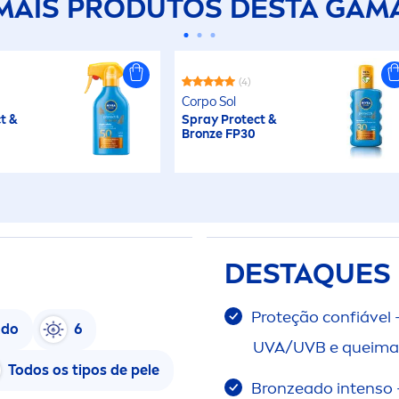
MAIS PRODUTOS DESTA GAM
(4)
Corpo Sol
t
&
Spray
Protect
&
Bronze
FP30
DESTAQUES
Proteção confiável 
ado
6
UVA/UVB e queimadu
Todos os tipos de pele
Bronze
ado intenso 