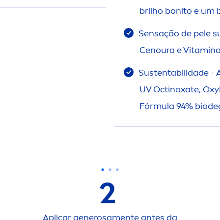
brilho bonito e um
Sensação de pele s
Cenoura e
Vitamin
a
Sustentabilidade - A
UV Octinoxate, Oxy
Fórmula 94% biode
2
Aplicar generosa
men
te antes da