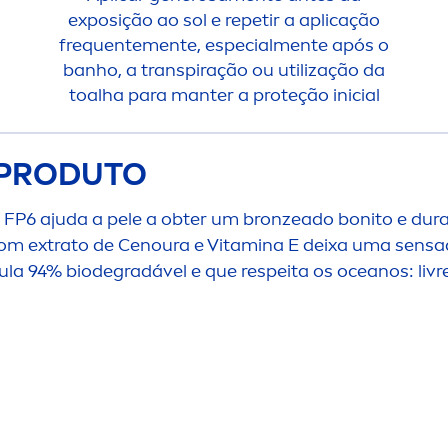
exposição ao sol e repetir a aplicação
frequente
men
te, especial
men
te após o
banho, a transpiração ou utilização da
toalha para manter a proteção inicial
 PRODUTO
FP6 ajuda a pele a obter um
bronze
ado bonito e dur
com extrato de Cenoura e
Vitamin
a E deixa uma sensaç
la 94% biodegradável e que respeita os oceanos: livre