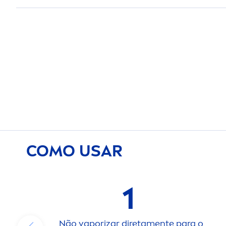
COMO USAR
1
Não vaporizar direta
men
te para o