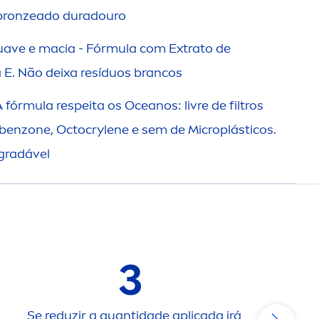
bronze
ado duradouro
uave e macia - Fórmula com Extrato de
 E. Não deixa resíduos brancos
 fórmula respeita os Oceanos: livre de filtros
benzone, Octocrylene e sem de Microplásticos.
gradável
3
Se reduzir a quantidade aplicada irá
Ev