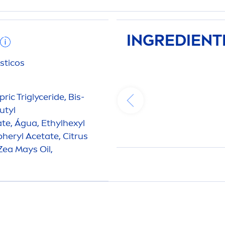
INGREDIENT
sticos
ic Triglyceride, Bis-
utyl
te, Água, Ethylhexyl
heryl Acetate, Citrus
Zea Mays Oil,