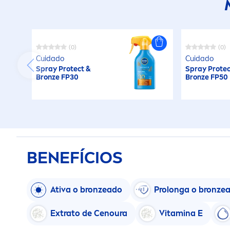
(0)
(0)
Cuidado
Cuidado
Spray
Protect
&
Spray
Protec
Bronze
FP30
Bronze
FP50
BENEFÍCIOS
Ativa o
bronze
ado
Prolonga o
bronze
Extrato de Cenoura
Vitamin
a E