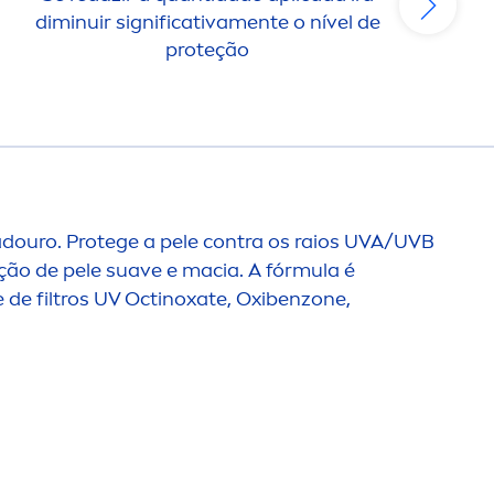
diminuir significativa
men
te o nível de
m
proteção
adouro. Protege a pele contra os raios UVA/UVB
ão de pele suave e macia. A fórmula é
 de filtros UV Octinoxate, Oxibenzone,