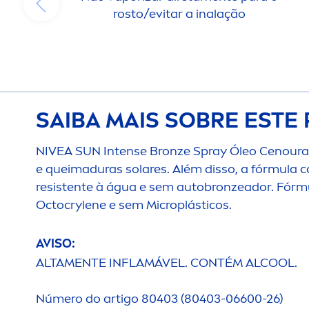
rosto/evitar a inalação
SAIBA MAIS SOBRE ESTE
NIVEA
SUN
Intense
Bronze
Spray Óleo Cenoura 
e queimaduras solares. Além disso, a fórmula 
resistente à água e sem auto
bronze
ador. Fórmu
Octocrylene e sem Microplásticos.
AVISO:
ALTA
MEN
TE INFLAMÁVEL. CONTÉM AL
COOL
.
Número do artigo 80403 (80403-06600-26)