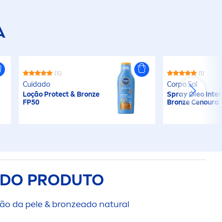
A
(5)
(1)
Cuidado
Corpo Sol
Loção
Protect
&
Bronze
Spray Óleo Inte
FP50
Bronze
Cenoura 
 DO PRODUTO
ção da pele &
bronze
ado
natural