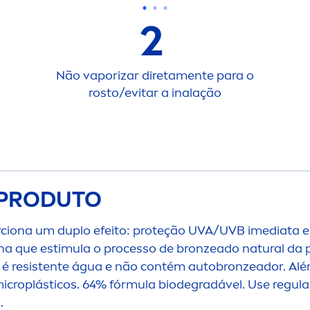
2
Não vaporizar direta
men
te para o
rosto/evitar a inalação
 PRODUTO
ciona um duplo efeito: proteção UVA/UVB imediata e
na que estimula o processo de
bronze
ado
natural
da p
 é resistente água e não contém auto
bronze
ador. Alé
croplásticos. 64% fórmula biodegradável. Use regula
.