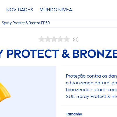
NOVIDADES
MUNDO
NIVEA
Spray
Protect
&
Bronze
FP50
(0)
Y
PROTECT
&
BRONZ
Proteção contra os dan
o
bronze
ado
natural
da 
bronze
ado
natural
com 
SUN
Spray
Protect
&
Br
Tamanho