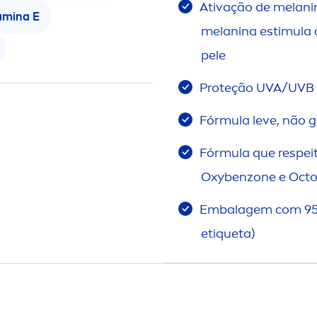
Ativação de melani
amin
a E
melanina estimula 
pele
Proteção UVA/UVB i
Fórmula leve, não g
Fórmula que respeit
Oxybenzone e Octoc
Embalagem com 95% 
et
iq
ueta)