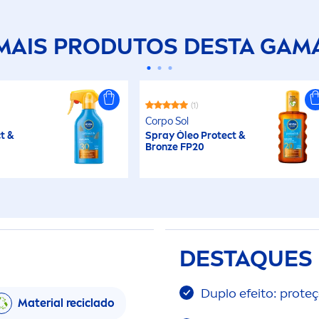
MAIS PRODUTOS DESTA GAM
(1)
Corpo Sol
t
&
Spray Óleo
Protect
&
Bronze
FP20
DESTAQUES
Duplo efeito: prote
Material reciclado