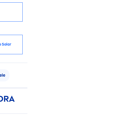
o Solar
ele
ORA