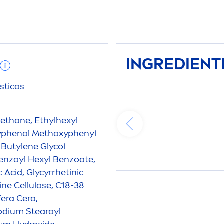
INGREDIENT
sticos
ethane, Ethylhexyl
oxyphenol Methoxyphenyl
, Butylene Glycol
enzoyl Hexyl Benzoate,
 Acid, Glycyrrhetinic
ine Cellulose, C18-38
fera Cera,
Sodium Stearoyl