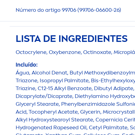
Número do artigo 99706 (99706-06600-26)
LISTA DE INGREDIENTES
Octocrylene, Oxybenzone, Octinoxate, Microplá
Incluído:
Água, Alcohol Denat, Butyl Methoxydibenzoylm
Triazone, Isopropyl Palmitate, Bis-Ethylhexyl
Triazine, C12-15 Alkyl Benzoate, Dibutyl Adipate
Dicaprylate/Dicaprate, Diethylamino
Hydro
xyb
Glyceryl Stearate, Phenylbenzimidazole Sulfonic
Acid, Tocopheryl Acetate, Glycerin, Microcrystall
Alkyl
Hydro
xystearoyl Stearate, Copernicia Ceri
Hydro
genated Rapeseed Oil, Cetyl Palmitate, 