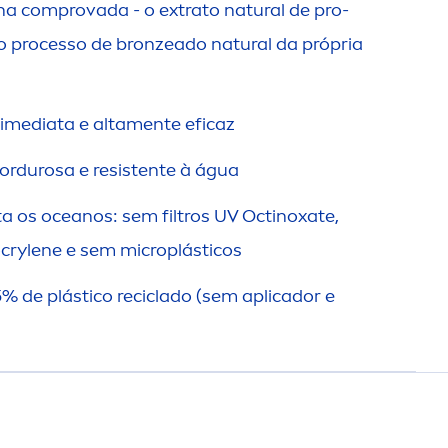
na comprovada - o extrato
natural
de pro-
o processo de
bronze
ado
natural
da própria
mediata e alta
men
te eficaz
ordurosa e resistente à água
a os oceanos: sem filtros UV Octinoxate,
rylene e sem microplásticos
de plástico reciclado (sem aplicador e