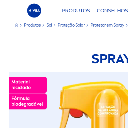
PRODUTOS
CONSELHOS
Produtos
Sol
Proteção Solar
Protetor em Spray
SPRA
Material
reciclado
Fórmula
biodegradável