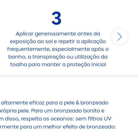
3
Aplicar generosa
men
te antes da
exposição ao sol e repetir a aplicação
frequente
men
te, especial
men
te após o
banho, a transpiração ou utilização da
toalha para manter a proteção inicial
 alta
men
te eficaz para a pele &
bronze
ado
rópria pele. Para um
bronze
ado bonito e
m disso, respeita os oceanos: sem filtros UV
r
men
te para um melhor efeito de
bronze
ado: