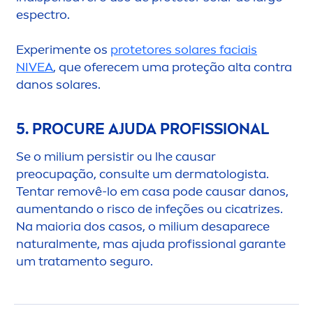
espectro.
Experi
men
te os
protetores solares faciais
NIVEA
, que oferecem uma proteção alta contra
danos solares.
5. PROCURE AJUDA PROFISSIONAL
Se o milium persistir ou lhe causar
preocupação, consulte um dermatologista.
Tentar removê-lo em casa pode causar danos,
au
men
tando o risco de infeções ou cicatrizes.
Na maioria dos casos, o milium desaparece
natural
men
te, mas ajuda profissional garante
um trata
men
to seguro.