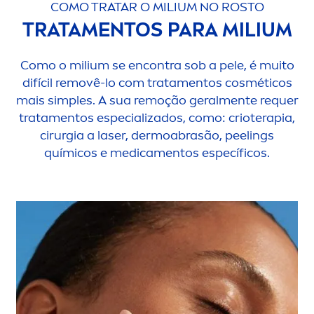
COMO TRATAR O MILIUM NO ROSTO
TRATA
MEN
TOS PARA MILIUM
Como o milium se encontra sob a pele, é muito
difícil removê-lo com trata
men
tos cosméticos
mais simples. A sua remoção geral
men
te requer
trata
men
tos especializados, como: crioterapia,
cirurgia a laser, dermoabrasão, peelings
químicos e medica
men
tos específicos.