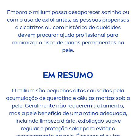
Embora o milium possa desaparecer sozinho ou
com o uso de exfoliantes, as pessoas propensas
a cicatrizes ou com histórico de quelóides
devem procurar ajuda profissional para
minimizar o risco de danos permanentes na
pele.
EM RESUMO
O milium são pequenos altos causados pela
acumulação de queratina e células mortas sob a
pele. Geral
men
te não requerem trata
men
to,
mas a pele beneficia de uma rotina adequada,
incluindo limpeza diária, exfoliação suave
regular e proteção solar para evitar o
espessa
men
to da pele. É essencial evitar