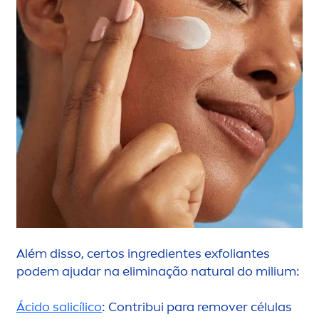
Além disso, certos ingredientes exfoliantes
podem ajudar na eliminação
natural
do milium:
Ácido salicílico
: Contribui para remover células