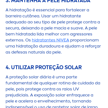
3. MANTENHA A PELE HIDRATADA
A hidratação é essencial para fortalecer a
barreira cutânea. Usar um hidratante
adequado ao seu tipo de pele protege contra a
secura, deixando a pele macia e suave. A pele
bem hidratada lida melhor com agressores
externos. Os
hidratantes
NIVEA
proporcionam
uma hidratação duradoura e ajudam a reforçar
as defesas naturais da pele.
4. UTILIZAR PROTEÇÃO SOLAR
A proteção solar diária é uma parte
funda
men
tal de qualquer rotina de cuidado da
pele, pois protege contra os raios UV
prejudiciais. A exposição solar enfraquece a
pele e acelera o envelheci
men
to, tornando
indispensável o uso de protetor solar de largo