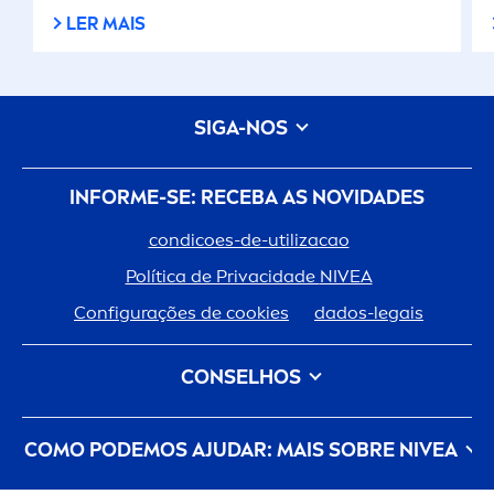
LER MAIS
SIGA-NOS
INFORME-SE: RECEBA AS NOVIDADES
condicoes-de-utilizacao
Política de Privacidade
NIVEA
Configurações de cookies
dados-legais
CONSELHOS
Tipo de Cabelo
Tipo de Pele
COMO PODEMOS AJUDAR: MAIS SOBRE
NIVEA
Cuidado Do Cabelo
Cuidado da Pele