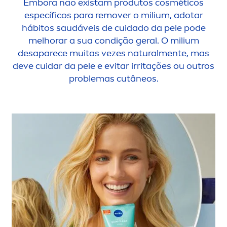
Embora não existam produtos cosméticos
específicos para remover o milium, adotar
hábitos saudáveis de cuidado da pele pode
melhorar a sua condição geral. O milium
desaparece muitas vezes
natural
men
te, mas
deve cuidar da pele e evitar irritações ou outros
problemas cutâneos.