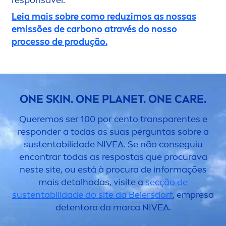
Leia mais sobre como reduzimos as nossas
emissões de carbono através do nosso
processo de produção.
ONE
SKIN
. ONE PLANET. ONE
CARE
.
Queremos ser 100 por cento transparentes e
responder a todas as suas perguntas sobre a
sustentabilidade
NIVEA
. Se não conseguiu
encontrar todas as respostas que procurava
neste site, ou está à procura de informações
mais detalhadas, visite a
secção de
sustentabilidade do site da Beiersdorf
, empresa
detentora da marca
NIVEA
.