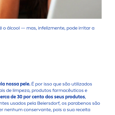
 o ál
cool
— mas, infeliz
men
te, pode irritar a
la nossa pele.
É por isso que são utilizados
s de limpeza, produtos farmacêuticos e
erca de 30 por cento dos seus produtos
,
entes usados pela Beiersdorf, os parabenos são
er nenhum conservante, pois a sua receita