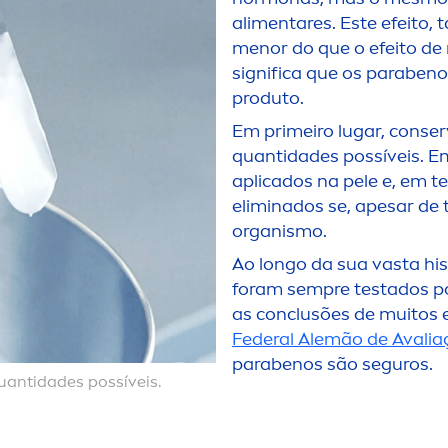
ali
men
tares. Este efeito,
men
or do que o efeito de
significa que os paraben
produto.
Em primeiro lugar, conse
quantidades possíveis. E
aplicados na pele e, em t
eliminados se, apesar d
organismo.
Ao longo da sua vasta hi
foram sempre testados po
as conclusões de muitos e
Federal Alemão de Avalia
parabenos são seguros.
uantidades possíveis.