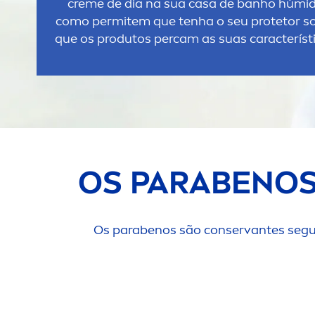
creme
de dia na sua casa de banho húmida
como permitem que tenha o seu protetor so
que os produtos percam as suas característi
OS PARABENOS
Os parabenos são conservantes segu