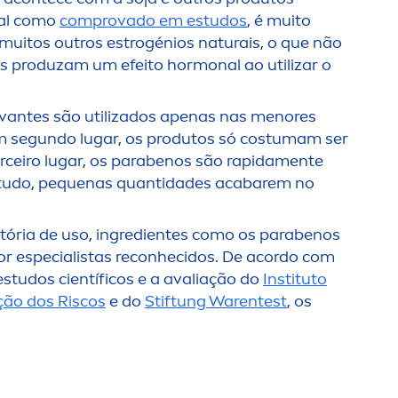
 tal como
comprovado em estudos
, é muito
 muitos outros estrogénios naturais, o que não
os produzam um efeito hormonal ao utilizar o
rvantes são utilizados apenas nas
men
ores
m segundo lugar, os produtos só costumam ser
erceiro lugar, os parabenos são rapida
men
te
e tudo, pequenas quantidades acabarem no
stória de uso, ingredientes como os parabenos
r especialistas reconhecidos. De acordo com
studos científicos e a avaliação do
Instituto
ção dos Riscos
e do
Stiftung Warentest
, os