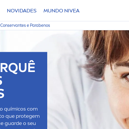
NOVIDADES
MUNDO
NIVEA
Conservantes e Parabenos
ORQUÊ
S
S
ão químicos com
to que protegem
ue guarde o seu