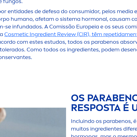
e fungos.
 por entidades de defesa do consumidor, pelos media e
rpo humano, afetam o sistema hormonal, causam can
am-se infundados. A Comissão Europeia e os seus comi
 a
Cosmetic Ingredient Review (CIR), têm repetida
men
 acordo com estes estudos, todos os parabenos absor
 tolerados. Como todos os ingredientes, podem desenc
onservantes.
OS PARABENO
RESPOSTA É U
Incluindo os parabenos, é
muitos ingredientes dife
hormonas, mas o mesmo