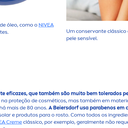
de óleo, como o
NIVEA
Um conservante clássico é
tes.
pele sensível.
n
te eficazes, que também são muito bem tolerados pe
 na proteção de cosméticos, mas também em materiai
 há mais de 80 anos.
A Beiersdorf usa parabenos em c
solar e produtos para o rosto. Como todos os ingredi
EA
Creme
clássico, por exemplo, geral
men
te não requ