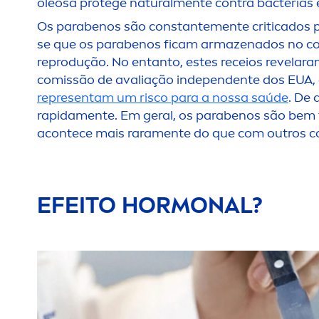
oleosa protege
natural
men
te contra bactérias 
Os parabenos são constante
men
te criticados
se que os parabenos ficam armazenados no co
reprodução. No entanto, estes receios revelar
comissão de avaliação independente dos EUA,
representam um risco para a nossa saúde
. De
rapida
men
te. Em geral, os parabenos são bem
acontece mais rara
men
te do que com outros c
EFEITO HORMONAL?