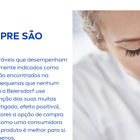
PRE SÃO
leráveis que desempenham
men
te indicados como
são encontrados na
o pequenas que nenhum
a Beiersdorf use
nção das suas muitas
tigado, efeito positivo),
ores a opção de compra
, como uma consumidora
produto é melhor para si.
benos.