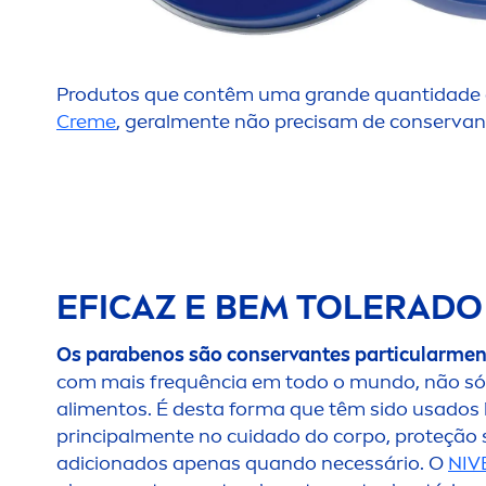
Produtos que contêm uma grande quantidade 
Creme
, geral
men
te não precisam de conservan
EFICAZ E BEM TOLERADO
Os parabenos são conservantes particular
me
com mais frequência em todo o mundo, não só
ali
men
tos. É desta forma que têm sido usados
principal
men
te no cuidado do corpo, proteção 
adicionados apenas quando necessário. O
NIV