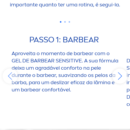
importante quanto ter uma rotina, é segui-la.
PASSO 1: BARBEAR
Aproveita o mo
men
to de barbear com o
GEL DE BARBEAR
SENSITIVE
. A sua fórmula
D
deixa um agradável conforto na pele
durante o barbear, suavizando os pelos da
i
barba, para um deslizar eficaz da lâmina e
i
um barbear confortável.
p
D
c