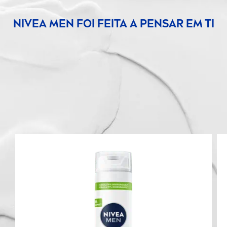
NIVEA
MEN
FOI FEITA A PENSAR EM TI
Do gel de barbear à finalização da pele com o
creme
hidratante - Alivio instantâneo da
irritação da pele.
Completa a tua rotina de rosto e barbear com
os seguintes produtos: