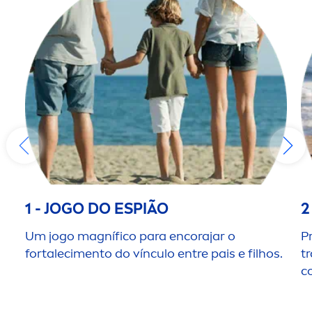
1 - JOGO DO ESPIÃO
2
Um jogo magnífico para encorajar o
P
fortaleci
men
to do vínculo entre pais e filhos.
t
c