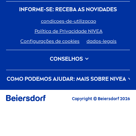
INFORME-SE: RECEBA AS NOVIDADES
condicoes-de-utilizacao
Política de Privacidade
NIVEA
Configurações de cookies
dados-legais
CONSELHOS
Tipo de Cabelo
Tipo de Pele
COMO PODEMOS AJUDAR: MAIS SOBRE
NIVEA
Cuidado Do Cabelo
Cuidado da Pele
um-
creme
-com-historia
Carreiras
Copyright © Beiersdorf 2026
O cuidado de pele que zela pelo planeta
Contacte-Nos