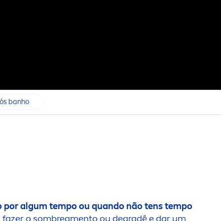
ós banho
ado por algum tempo ou quando não tens tempo
, fazer o sombrea
men
to ou degradê e dar um