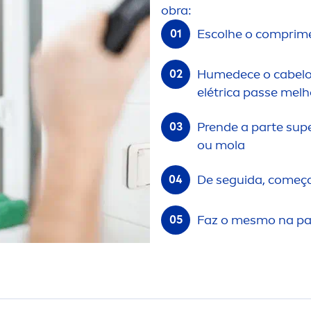
obra:
Escolhe o compri
m
Humedece o cabelo 
elétrica passe melh
Prende a parte sup
ou mola
De seguida, começa
Faz o mesmo na par