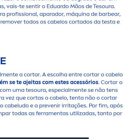
s, vais-te sentir o Eduardo Mãos de Tesoura.
ra profissional, aparador, máquina de barbear,
remover todos os cabelos cortados da testa e
TE
l
men
te a cortar. A escolha entre cortar o cabelo
ém se te ajeitas com estes acessórios
. Cortar o
e com uma tesoura, especial
men
te se não tens
ra vez que cortas o cabelo, tenta não o cortar
o cabeludo e a prevenir irritações. Por fim, após
mpar todas as ferra
men
tas utilizadas, tanto por