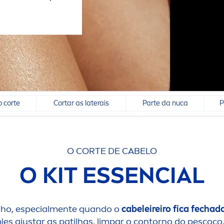
.
o corte
Cortar as laterais
Parte da nuca
P
O CORTE DE CABELO
O KIT ESSENCIAL
ho, especial
men
te quando o
cabeleireiro fica fech
les ajustar as patilhas, limpar o contorno do pescoço