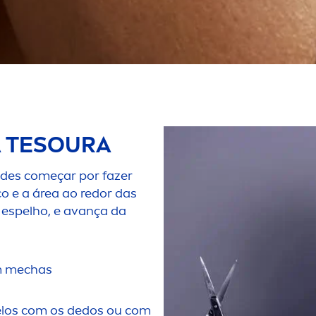
À TESOURA
odes começar por fazer
o e a área ao redor das
 espelho, e avança da
em mechas
belos com os dedos ou com