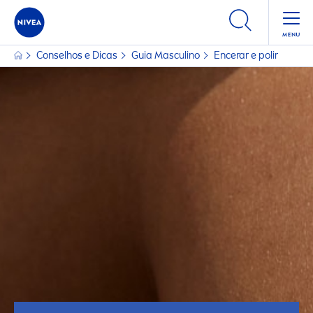
Conselhos e Dicas
Guia Masculino
Encerar e polir