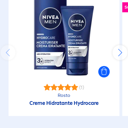
S
(1)
Rosto
Creme
Hidratante
Hydro
care