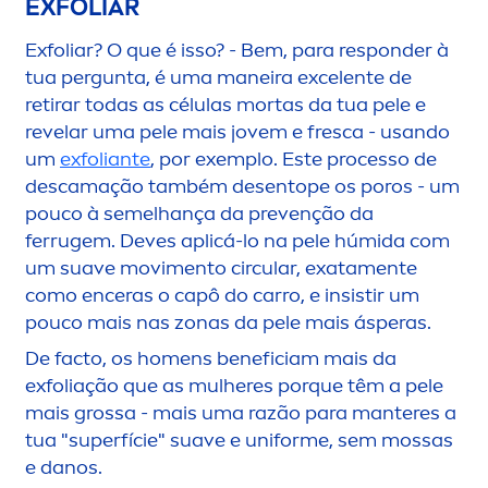
EXFOLIAR
Exfoliar? O que é isso? - Bem, para responder à
tua pergunta, é uma maneira excelente de
retirar todas as células mortas da tua pele e
revelar uma pele mais jovem e fresca - usando
um
exfoliante
, por exemplo. Este processo de
descamação também desentope os poros - um
pouco à semelhança da prevenção da
ferrugem. Deves aplicá-lo na pele húmida com
um suave movi
men
to circular, exata
men
te
como enceras o capô do carro, e insistir um
pouco mais nas zonas da pele mais ásperas.
De facto, os ho
men
s beneficiam mais da
exfoliação que as mulheres porque têm a pele
mais grossa - mais uma razão para manteres a
tua "superfície" suave e uniforme, sem mossas
e danos.