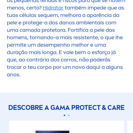
as pequenas fendas e riscos para que se notem
men
os, certo?
Hidratar
também impede que as
tuas células sequem, melhora a aparência da
pele e protege-a dos danos ambientais com
uma camada protetora. Fortifica a pele dos
ho
men
s, tornando-a mais resistente, o que lhe
permite um desempenho melhor e uma
duração mais longa. E vale bem o esforço já
que, ao contrário dos carros, não poderás
trocar o teu corpo por um novo daqui a alguns
anos.
DESCOBRE A GAMA
PROTECT
&
CARE