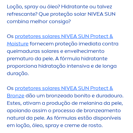
Loção, spray ou óleo? Hidratante ou talvez
refrescante? Que proteção solar
NIVEA
SUN
combina melhor consigo?
Os
protetores solares
NIVEA
SUN
Protect
&
Moisture
fornecem proteção imediata contra
queimaduras solares e envelheci
men
to
prematuro da pele. A fórmula hidratante
proporciona hidratação intensiva e de longa
duração.
Os
protetores solares
NIVEA
SUN
Protect
&
Bronze
dão um
bronze
ado bonito e duradouro.
Estes, ativam a produção de melanina da pele,
apoiando assim o processo de
bronze
a
men
to
natural
da pele. As fórmulas estão disponíveis
em loção, óleo, spray e
creme
de rosto.