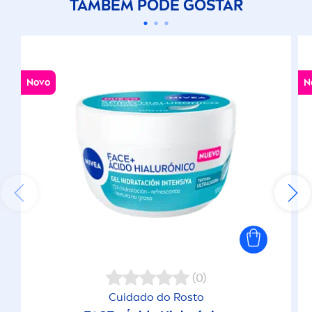
TAMBÉM PODE GOSTAR
Novo
N
(0)
Cuidado do Rosto