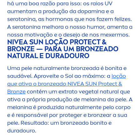
há uma boa razão para isso: os raios UV
au
men
tam a produção da dopamina e a
serotonina, as hormonas que nos fazem felizes.
A serotonina melhora o nosso humor, a
men
ta a
nossa motivação e o desejo de nos mexermos.
NIVEA
SUN
LOÇÃO
PROTECT
&
BRONZE
— PARA UM
BRONZE
ADO
NATURAL
E DURADOURO
Uma pele
natural
men
te
bronze
ada é bonita e
saudável. Aproveite o Sol ao máximo: a
loção
que ativa o
bronze
ado
NIVEA
SUN
Protect
&
Bronze
contém um extrato vegetal
natural
que
ativa a própria produção de melanina da pele. A
melanina é produzida
natural
men
te pelo corpo
e é responsável por proteger e
bronze
ar a sua
pele. Resultado: um
bronze
ado bonito e
duradouro.