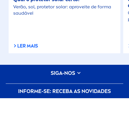
Verão, sol, protetor solar: aproveite de forma
saudável
LER MAIS
SIGA-NOS
INFORME-SE: RECEBA AS NOVIDADES
condicoes-de-utilizacao
Política de Privacidade
NIVEA
Configurações de cookies
dados-legais