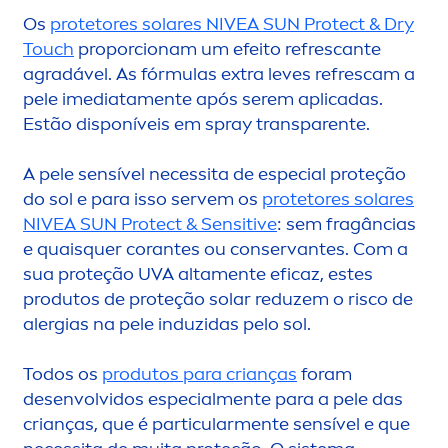
Os
protetores solares
NIVEA
SUN
Protect
& Dry
Touch
proporcionam um efeito refrescante
agradável. As fórmulas extra leves refrescam a
pele imediata
men
te após serem aplicadas.
Estão disponíveis em spray transparente.
A pele sensível necessita de especial proteção
do sol e para isso servem os
protetores solares
NIVEA
SUN
Protect
&
Sensitive
: sem fragâncias
e quaisquer corantes ou conservantes. Com a
sua proteção UVA alta
men
te eficaz, estes
produtos de proteção solar reduzem o risco de
alergias na pele induzidas pelo sol.
Todos os
produtos para crianças
foram
desenvolvidos especial
men
te para a pele das
crianças, que é particular
men
te sensível e que