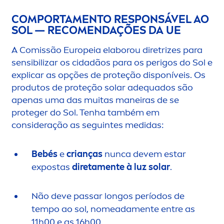
COMPORTA
MEN
TO RESPONSÁVEL AO
SOL — RECO
MEN
DAÇÕES DA UE
A Comissão Europeia elaborou diretrizes para
sensibilizar os cidadãos para os perigos do Sol e
explicar as opções de proteção disponíveis. Os
produtos de proteção solar adequados são
apenas uma das muitas maneiras de se
proteger do Sol. Tenha também em
consideração as seguintes medidas:
Bebés
e
crianças
nunca devem estar
expostas
direta
men
te à luz solar
.
Não deve passar longos períodos de
tempo ao sol, nomeada
men
te entre as
11h00 e as 16h00.