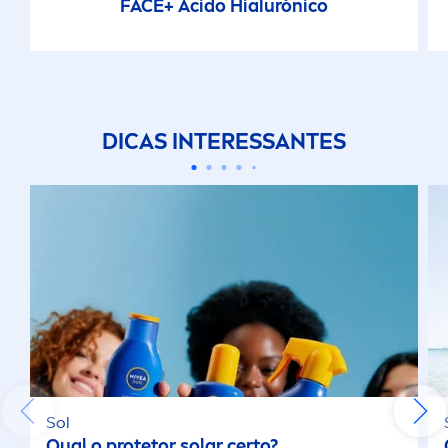
FACE+ Ácido Hialurónico
DICAS INTERESSANTES
Sol
Qual o protetor solar certo?