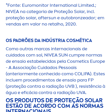
*Fonte: Euromonitor International Limited.;
NIVEA
na categoria de Proteção Solar, incl.
proteção solar, after
sun
e auto
bronze
ador; em
vendas em valor no retalho, 2020.
OS PADRÕES DA INDÚSTRIA
COSMÉTICA
Como outras marcas internacionais de
cuidados com sol,
NIVEA
SUN
cumpre normas
de ensaio estabelecidas pela Cosmetics Europe
- A Associação Cuidados Pessoais
(anterior
men
te conhecido como CO
LIP
A). Estes
incluem procedi
men
tos de ensaio para FP
(proteção contra a radiação UVB ), resistência à
água e eficácia contra a radiação UVA.
OS PRODUTOS DE PROTEÇÃO SOLAR
ESTÃO DE ACORDO COM AS NORMAS
INTERNACIONAIS