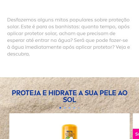
Desfazemos alguns mitos populares sobre proteção
solar. Este é para os banhistas: quanto tempo, após
aplicar protetor solar, acham que precisam de
esperar até entrar na água? Será que pode fazer-se
à água imediata
men
te após aplicar protetor? Veja e
descubra.
PROTEJA E HIDRATE A SUA PELE AO
SOL
S