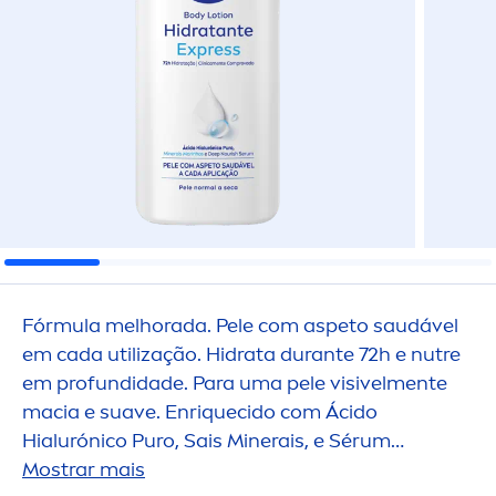
Fórmula melhorada. Pele com aspeto saudável
em cada utilização. Hidrata durante 72h e nutre
em profundidade. Para uma pele visivel
men
te
macia e suave. Enr
iq
uecido com Ácido
Hialurónico Puro, Sais Minerais, e Sérum
Nutritivo Profundo. Não gorduroso e de rápida
Mostrar mais