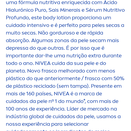
uma fórmula nutritiva enr
iq
uecida com Ácido
Hialurónico Puro, Sais Minerais e Sérum Nutritivo
Profundo, este body lotion proporciona um
cuidado intensivo e é perfeito para peles secas a
muito secas. Não gorduroso e de rápida
absorção. Algumas zonas da pele secam mais
depressa do que outras. É por isso que é
importante dar-lhe uma nutrição extra durante
todo o ano.
NIVEA
cuida da sua pele e do
planeta. Novo frasco melhorado com
men
os
plástico do que anterior
men
te / frasco com 50%
de plástico reciclado (sem tampa). Presente em
mais de 160 países,
NIVEA
é a marca de
cuidados da pele nº 1 do mundo*, com mais de
100 anos de experiência. Líder de mercado na
indústria global de cuidados da pele, usamos a
nossa experiência para selecionar