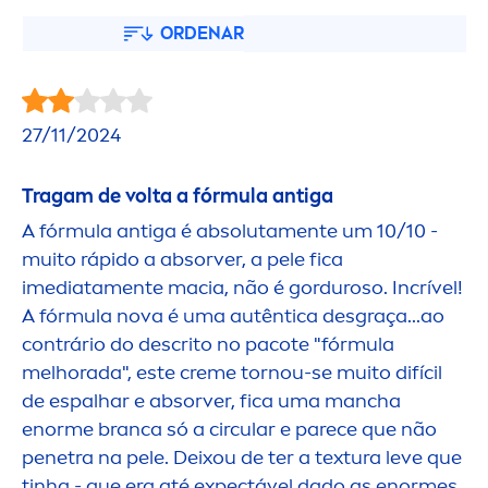
ORDENAR
27/11/2024
Tragam de volta a fórmula antiga
A fórmula antiga é absoluta
men
te um 10/10 -
muito rápido a absorver, a pele fica
imediata
men
te macia, não é gorduroso. Incrível!
A fórmula nova é uma autêntica desgraça...ao
contrário do descrito no pacote "fórmula
melhorada", este
creme
tornou-se muito difícil
de espalhar e absorver, fica uma mancha
enorme branca só a circular e parece que não
penetra na pele. Deixou de ter a textura leve que
tinha - que era até expectável dado as enormes