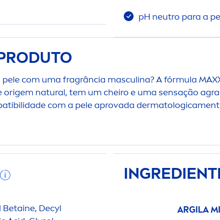
pH neutro para a pe
 PRODUTO
 pele com uma fragrância masculina? A fórmula MAXX
de origem
natural
, tem um cheiro e uma sensação agr
mpatibilidade com a pele aprovada dermatologica
men
INGREDIENT
 Betaine, Decyl
ARGILA M