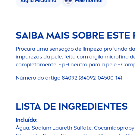
Argila Microfina
Pele normal
SAIBA MAIS SOBRE ESTE
Procura uma sensação de limpeza profunda da
im
pure
zas da pele, feita com argila microfina 
completa
men
te. - pH neutro para a pele - Co
Número do artigo 84092 (84092-04500-14)
LISTA DE INGREDIENTES
Incluído:
Água, Sodium Laureth Sulfate, Cocamidopropyl