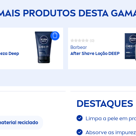
MAIS PRODUTOS DESTA GAM
)
(0)
Barbear
peza
Deep
After Shave Loção
DEEP
DESTAQUES
Limpa a pele em pr
aterial reciclado
Absorve as im
pure
z