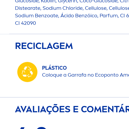
Glucoside, Kaolin, Glycerin, Coco-Glucoside, Citri
Distearate, Sodium Chloride, Cellulose, Cellulo
Sodium Benzoate, Ácido Benzóico, Parfum, CI 615
CI 42090
RECICLAGEM
PLÁSTICO
Coloque a Garrafa no Ecoponto Ama
AVALIAÇÕES E CO
MEN
TÁ