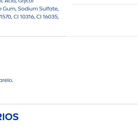
c Acid, Glycol
se Gum, Sodium Sulfate,
70, CI 10316, CI 16035,
relo.
RIOS