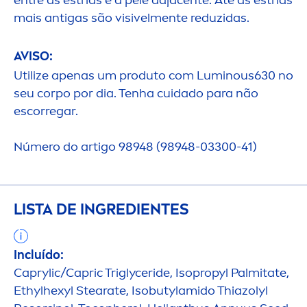
entre as estrias e a pele adjacente. Até as estrias
mais antigas são visivel
men
te reduzidas.
AVISO:
Utilize apenas um produto com
Luminous
630 no
seu corpo por dia. Tenha cuidado para não
escorregar.
Número do artigo 98948 (98948-03300-41)
LISTA DE INGREDIENTES
Incluído:
Caprylic/Capric Triglyceride, Isopropyl Palmitate,
Ethylhexyl Stearate, Isobutylamido Thiazolyl