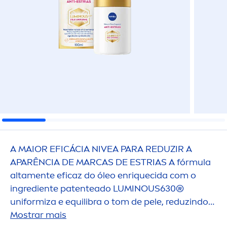
A MAIOR EFICÁCIA
NIVEA
PARA REDUZIR A
APARÊNCIA DE MARCAS DE ESTRIAS A fórmula
alta
men
te eficaz do óleo enr
iq
uecida com o
ingrediente patenteado
LUMINOUS
630®
uniformiza e equilibra o tom de pele, reduzindo
significativa
Mostrar mais
men
te a aparência de marcas de