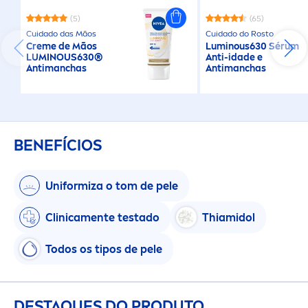
(5)
(65)
Cuidado das Mãos
Cuidado do Rosto
Creme
de Mãos
Luminous
630 Sérum
LUMINOUS
630®
Anti-idade e
Antimanchas
Antimanchas
BENEFÍCIOS
Uniformiza o tom de pele
Clinica
men
te testado
Thiamidol
Todos os tipos de pele
DESTAQUES DO PRODUTO