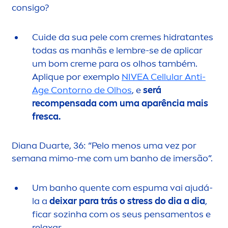
consigo?
Cuide da sua pele com
creme
s hidratantes
todas as manhãs e lembre-se de aplicar
um bom
creme
para os olhos também.
Apl
iq
ue por exemplo
NIVEA
Cellular
Anti-
Age Contorno de Olhos
, e
será
recompensada com uma aparência mais
fresca.
Diana Duarte, 36: “Pelo
men
os uma vez por
semana mimo-me com um banho de imersão”.
Um banho quente com espuma vai ajudá-
la a
deixar para trás o
stress
do dia a dia
,
ficar sozinha com os seus pensa
men
tos e
relaxar.