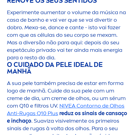
RENOVE OS SEUS SENTIDOS
Experi
men
te au
men
tar o volume da música na
casa de banho e vai ver que se vai divertir o
dobro. Mexa-se, dance e cante - isto vai fazer
com que as células do seu corpo se mexam.
Mas a diversão não para aqui: depois do seu
espetáculo privado vai ter ainda mais energia
para o resto do dia.
O CUIDADO DA PELE IDEAL DE
MANHÃ
A sua pele também precisa de estar em forma
logo de manhã. Cuide da sua pele com um
creme
de dia, um
creme
de olhos, ou um sérum
com Q10 e filtros UV.
NIVEA
Contorno de Olhos
Anti-Rugas Q10 Plus
reduz os sinais de cansaço
e inchaço
. Suaviza visivel
men
te os primeiros
sinais de rugas à volta dos olhos. Para o seu