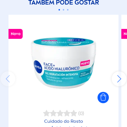
TAMBÉM PODE GOSTAR
Novo
N
(0)
Cuidado do Rosto