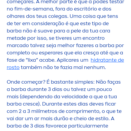
começares. A melhor parte é que a podes testar
no fim-de-semana, fora do escritório e dos
olhares dos teus colegas. Uma coisa que tens
de ter em consideração é que este tipo de
barba não é suave para a pele da tua cara
metade por isso, se tiveres um encontro
marcado talvez seja melhor fazeres a barba por
completo ou esperares que ela cresça até que a
fase de “lixa” acabe. Apli
care
s um
hidratante de
rosto
também não te fazia mal nenhum.
Onde começar? É bastante simples: Não faças
a barba durante 3 dias ou talvez um pouco
mais (dependendo da velocidade a que a tua
barba cresce). Durante estes dias deves ficar
com 2 a 3 milímetros de compri
men
to, o que te
vai dar um ar mais durão e cheio de estilo. A
barba de 3 dias favorece particular
men
te