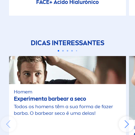
FACE+ Ácido Hialurónico
DICAS INTERESSANTES
Homem
Experi
men
ta barbear a seco
Todos os ho
men
s têm a sua forma de fazer
barba. O barbear seco é uma delas!