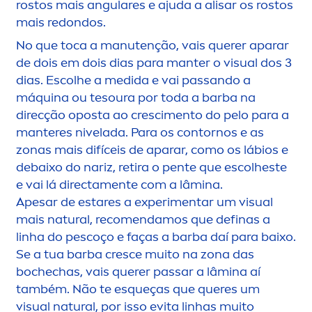
rostos mais angulares e ajuda a alisar os rostos
mais redondos.
No que toca a manutenção, vais querer aparar
de dois em dois dias para manter o visual dos 3
dias. Escolhe a medida e vai passando a
máquina ou tesoura por toda a barba na
direcção oposta ao cresci
men
to do pelo para a
manteres nivelada. Para os contornos e as
zonas mais difíceis de aparar, como os lábios e
debaixo do nariz, retira o pente que escolheste
e vai lá directa
men
te com a lâmina.
Apesar de estares a experi
men
tar um visual
mais
natural
, reco
men
damos que definas a
linha do pescoço e faças a barba daí para baixo.
Se a tua barba cresce muito na zona das
bochechas, vais querer passar a lâmina aí
também. Não te esqueças que queres um
visual
natural
, por isso evita linhas muito