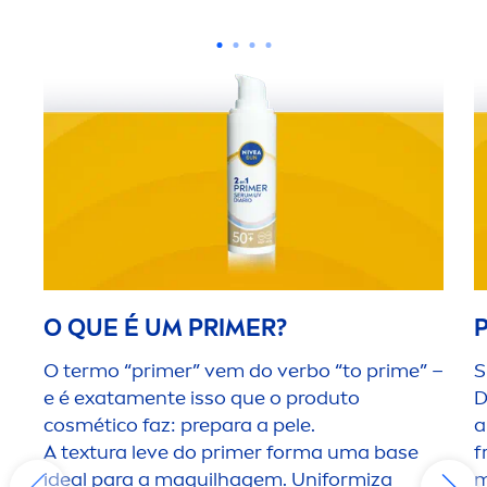
O QUE É UM PRIMER?
O termo “primer” vem do verbo “to prime” –
S
e é exata
men
te isso que o produto
D
cosmético faz: prepara a pele.
a
A textura leve do primer forma uma base
f
ideal para a maquilhagem. Uniformiza
m