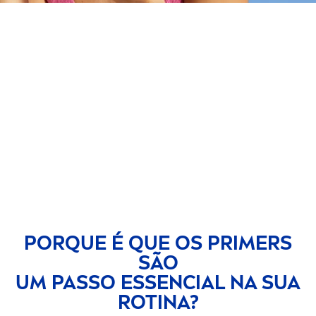
O QUE É UM PRIMER
E COMO USÁ-LO
CORRETA
MEN
TE?
A preparação é essencial – até na sua
rotina diária de maquilhagem. Descubra
como usar um primer para criar a base
ideal para uma maquilhagem de longa
duração.
PORQUE É QUE OS PRIMERS
SÃO
UM PASSO ESSENCIAL NA SUA
ROTINA?