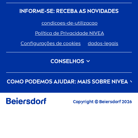
INFORME-SE: RECEBA AS NOVIDADES
condicoes-de-utilizacao
Política de Privacidade
NIVEA
Configurações de cookies
dados-legais
CONSELHOS
Tipo de Cabelo
Tipo de Pele
COMO PODEMOS AJUDAR: MAIS SOBRE
NIVEA
Cuidado Do Cabelo
Cuidado da Pele
um-
creme
-com-historia
Carreiras
Copyright © Beiersdorf 2026
O cuidado de pele que zela pelo planeta
Contacte-Nos