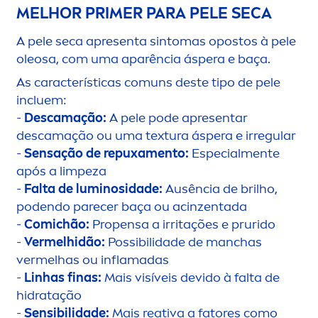
MELHOR PRIMER PARA PELE SECA
A pele seca apresenta sintomas opostos à pele
oleosa, com uma aparência áspera e baça.
As características comuns deste tipo de pele
incluem:
-
Descamação:
A pele pode apresentar
descamação ou uma textura áspera e irregular
-
Sensação de repuxa
men
to:
Especial
men
te
após a limpeza
-
Falta de luminosidade:
Ausência de brilho,
podendo parecer baça ou acinzentada
-
Comichão:
Propensa a irritações e prurido
-
Vermelhidão:
Possibilidade de manchas
vermelhas ou inflamadas
-
Linhas finas:
Mais visíveis devido à falta de
hidratação
-
Sensibilidade:
Mais reativa a fatores como