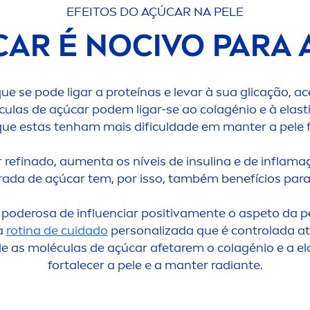
EFEITOS DO AÇÚCAR NA PELE
AR É NOCIVO PARA 
e se pode ligar a proteínas e levar à sua glicação, a
léculas de açúcar podem ligar-se ao colagénio e à elast
e estas tenham mais dificuldade em manter a pele fo
 refinado, au
men
ta os níveis de insulina e de inflama
ada de açúcar tem, por isso, também benefícios para o
poderosa de influenciar positiva
men
te o aspeto da 
a
rotina de cuidado
personalizada que é controlada at
 de as moléculas de açúcar afetarem o colagénio e a el
fortalecer a pele e a manter radiante.