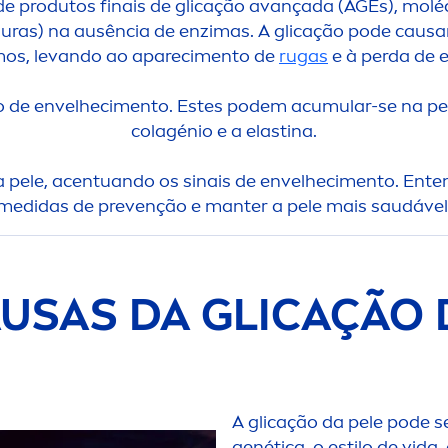
 de produtos finais de glicação avançada (AGEs), mol
duras) na ausência de enzimas. A glicação pode causar
os, levando ao apareci
men
to de
rugas
e à perda de e
 de envelheci
men
to. Estes podem acumular-se na pel
colagénio e a elastina.
a pele, acentuando os sinais de envelheci
men
to. Ente
medidas de prevenção e manter a pele mais saudável
AUSAS DA GLICAÇÃO 
A glicação da pele pode s
genética, o estilo de vid