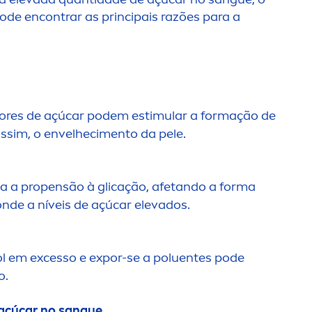
pode encontrar as principais razões para a
eores de açúcar podem estimular a formação de
ssim, o envelheci
men
to da pele.
ia a propensão à glicação, afetando a forma
nde a níveis de açúcar elevados.
l
em excesso e expor-se a poluentes pode
o.
 açúcar no sangue