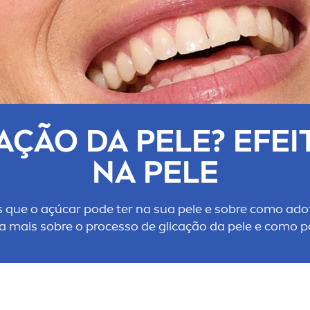
CAÇÃO DA PELE? EFE
NA PELE
s que o açúcar pode ter na sua pele e sobre como ado
 mais sobre o processo de glicação da pele e como 