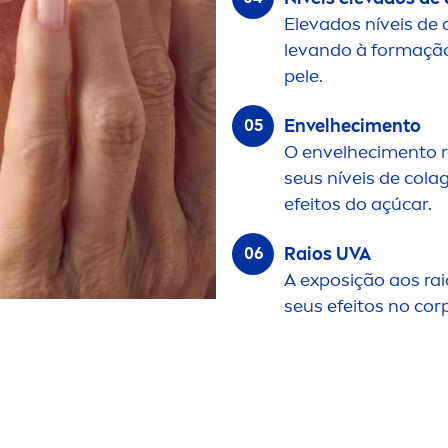
Elevados níveis de 
levando à formaçã
pele.
Envelheci
men
to
O envelheci
men
to 
seus níveis de cola
efeitos do açúcar.
Raios UVA
A exposição aos ra
seus efeitos no cor