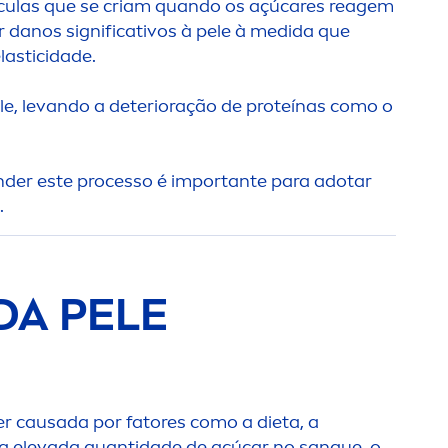
éculas que se criam quando os açú
care
s reagem
 danos significativos à pele à medida que
lasticidade.
e, levando a deterioração de proteínas como o
nder este processo é importante para adotar
.
DA PELE
er causada por fatores como a dieta, a
a, a elevada quantidade de açúcar no sangue, o