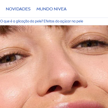
NOVIDADES
MUNDO
NIVEA
O que é a glicação da pele? Efeitos do açúcar na pele