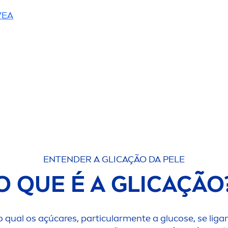
VEA
ENTENDER A GLICAÇÃO DA PELE
O QUE É A GLICAÇÃO
o qual os açú
care
s, particular
men
te a glucose, se li