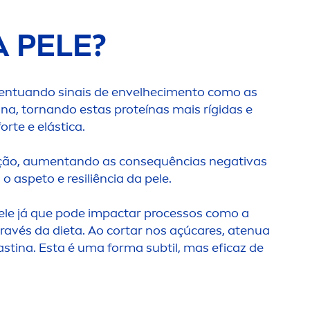
A PELE?
centuando sinais de envelheci
men
to como as
ina, tornando estas proteínas mais rígidas e
rte e elástica.
ção, au
men
tando as consequências negativas
 aspeto e resiliência da pele.
pele já que pode impactar processos como a
ravés da dieta. Ao cortar nos açú
care
s, atenua
astina. Esta é uma forma subtil, mas eficaz de