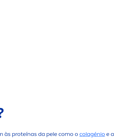
?
gam às proteínas da pele como o
colagénio
e a