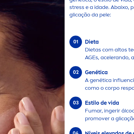
stress
e a idade. Abaixo, 
glicação da pele:
Dieta
Dietas com altos t
AGEs, acelerando, a
Genética
A genética influenc
como o corpo respo
Estilo de vida
Fumar, ingerir ál
coo
promover a glicaçã
Níveis elevados de