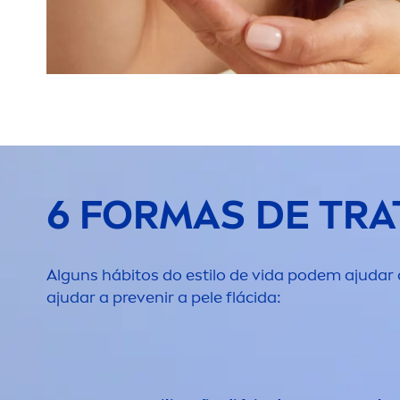
6 FORMAS DE TRA
Alguns hábitos do estilo de vida podem ajudar
ajudar a prevenir a pele flácida: