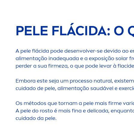
PELE FLÁCIDA: O 
A pele flácida pode desenvolver-se devido ao e
ali
men
tação inadequada e a exposição solar f
perder a sua firmeza, o que pode levar à flaci
Embora este seja um processo
natural
, existe
cuidado de pele, ali
men
tação saudável e exercíc
Os métodos que tornam a pele mais firme varia
A pele do rosto é mais fina e delicada, enquan
cuidado da pele.