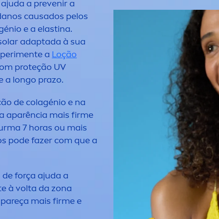
ajuda a prevenir a
 danos causados pelos
énio e a elastina.
solar adaptada à sua
peri
men
te a
Loção
om proteção UV
e a longo prazo.
ão de colagénio e na
 aparência mais firme
urma 7 horas ou mais
os pode fazer com que a
 de força ajuda a
te à volta da zona
pareça mais firme e