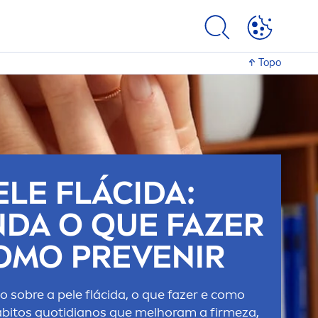
Topo
ELE FLÁCIDA:
DA O QUE FAZER
OMO PREVENIR
 sobre a pele flácida, o que fazer e como
ábitos quotidianos que melhoram a firmeza,