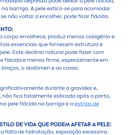
masiado depressa pode deixar a pele flácida,
e na barriga. A pele estica-se para acomodar
 se não voltar a encolher, pode ficar flácida.
EN
TO:
o corpo envelhece, produz
men
os colagénio e
eínas essenciais que fornecem estrutura e
pele. Este declínio
natural
pode fazer com
e flácida e
men
os firme, especial
men
te em
 braços, o abdó
men
e as coxas.
ignificativa
men
te durante a gravidez e,
 não fica total
men
te esticada após o parto,
ma pele flácida na barriga e a
estrias de
STILO DE VIDA QUE PODEM AFETAR A PELE:
 falta de hidratação, exposição excessiva