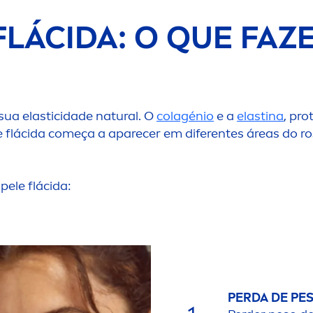
FLÁCIDA: O QUE FAZ
sua elasticidade
natural
. O
colagénio
e a
elastina
, pr
 flácida começa a aparecer em diferentes áreas do ro
pele flácida:
PERDA DE PES