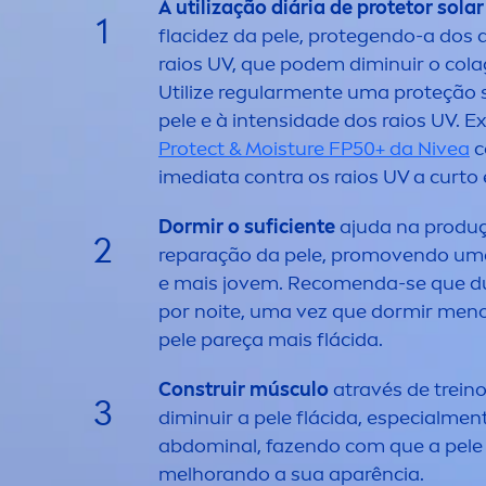
A utilização diária de protetor solar
1
flacidez da pele, protegendo-a dos
raios UV, que podem diminuir o colag
Utilize regular
men
te uma proteção 
pele e à intensidade dos raios UV. Ex
Protect
& Moisture FP50+ da
Nivea
c
imediata contra os raios UV a curto 
Dormir o suficiente
ajuda na produç
2
reparação da pele, promovendo uma
e mais jovem. Reco
men
da-se que d
por noite, uma vez que dormir
men
pele pareça mais flácida.
Construir músculo
através de treino
3
diminuir a pele flácida, especial
men
abdominal, fazendo com que a pele 
melhorando a sua aparência.