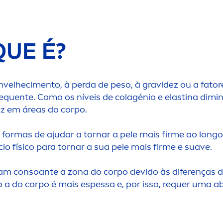
QUE É?
nvelheci
men
to, à perda de peso, à gravidez ou a fat
requente. Como os níveis de colagénio e elastina di
dez em áreas do corpo.
m formas de ajudar a tornar a pele mais firme ao lon
io físico para tornar a sua pele mais firme e suave.
m consoante a zona do corpo devido às diferenças de 
to a do corpo é mais espessa e, por isso, requer uma 