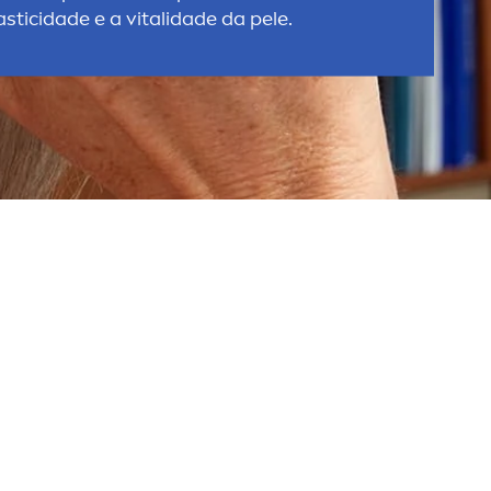
asticidade e a
vital
idade da pele.