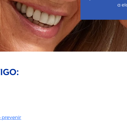
a el
IGO:
 prevenir