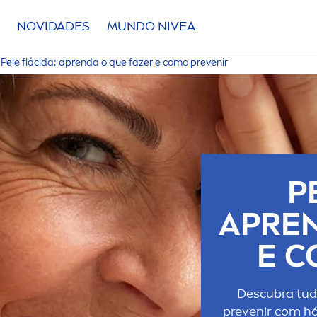
NOVIDADES
MUNDO
NIVEA
Pele flácida: aprenda o que fazer e como prevenir
P
APREN
E C
Descubra tudo
prevenir com h