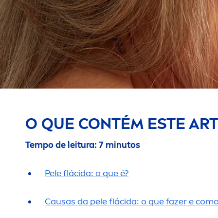
O QUE CONTÉM ESTE ART
Tempo de leitura: 7 minutos
Pele flácida: o que é?
Causas da pele flácida: o que fazer e como