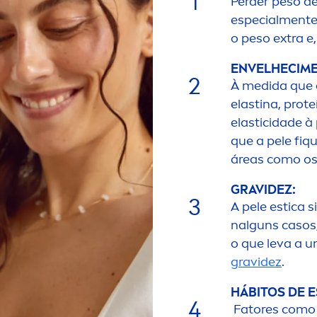
1
Perder peso de
especial
men
t
o peso extra e,
ENVELHECI
M
2
À medida que 
elastina, prot
elasticidade à 
que a pele f
iq
u
áreas como os
GRAVIDEZ:
3
A pele estica s
nalguns casos,
o que leva a u
gravidez
.
HÁBITOS DE E
4
Fatores como a