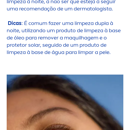
limpeza à noite, a não ser que esteja a seguir
uma reco
men
dação de um dermatologista.
Dicas
: É comum fazer uma limpeza dupla à
noite, utilizando um produto de limpeza à base
de óleo para remover a maquilhagem e o
protetor solar, seguido de um produto de
limpeza à base de água para limpar a pele.