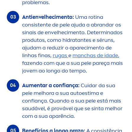
problemas.
Antienvelheci
men
to:
Uma rotina
consistente de pele ajuda a abrandar os
sinais de envelheci
men
to. Determinados
produtos, como hidratantes e séruns,
ajudam a reduzir o apareci
men
to de
linhas finas,
rugas
e
manchas de idade
,
fazendo com que a sua pele pareça mais
jovem ao longo do tempo.
Au
men
tar a confiança:
Cuidar da sua
pele melhora a sua autoestima e
confiança. Quando a sua pele está mais
saudável, é provável que se sinta melhor
com a sua aparência.
Benefícios a longo prazo:
A consistência