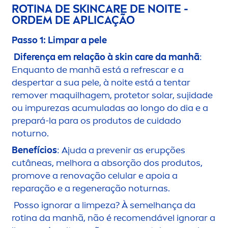
ROTINA DE
SKIN
CARE
DE NOITE -
ORDEM DE APLICAÇÃO
Passo 1: Limpar a pele
Diferença em relação à
skin
care
da manhã
:
Enquanto de manhã está a refrescar e a
despertar a sua pele, à noite está a tentar
remover maquilhagem, protetor solar, sujidade
ou im
pure
zas acumuladas ao longo do dia e a
prepará-la para os produtos de cuidado
noturno.
Benefícios
: Ajuda a prevenir as erupções
cutâneas, melhora a absorção dos produtos,
promove a renovação celular e apoia a
reparação e a regeneração noturnas.
Posso ignorar a limpeza? À semelhança da
rotina da manhã, não é reco
men
dável ignorar a