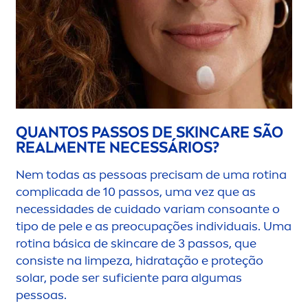
QUANTOS PASSOS DE
SKIN
CARE
SÃO
REAL
MEN
TE NECESSÁRIOS?
Nem todas as pessoas precisam de uma rotina
complicada de 10 passos, uma vez que as
necessidades de cuidado variam consoante o
tipo de pele e as preocupações individuais. Uma
rotina básica de
skin
care
de 3 passos, que
consiste na limpeza, hidratação e proteção
solar, pode ser suficiente para algumas
pessoas.