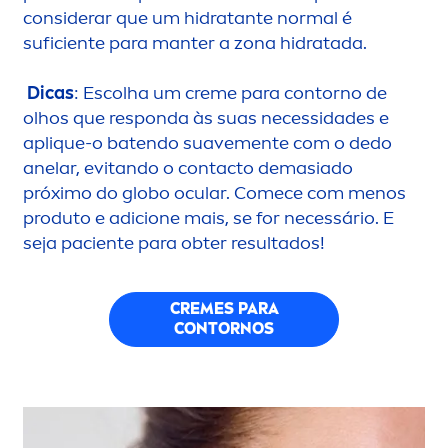
considerar que um hidratante normal é
suficiente para manter a zona hidratada.
Dicas
: Escolha um
creme
para contorno de
olhos que responda às suas necessidades e
apl
iq
ue-o batendo suave
men
te com o dedo
anelar, evitando o contacto demasiado
próximo do globo ocular. Comece com
men
os
produto e adicione mais, se for necessário. E
seja paciente para obter resultados!
CREME
S PARA
CONTORNOS