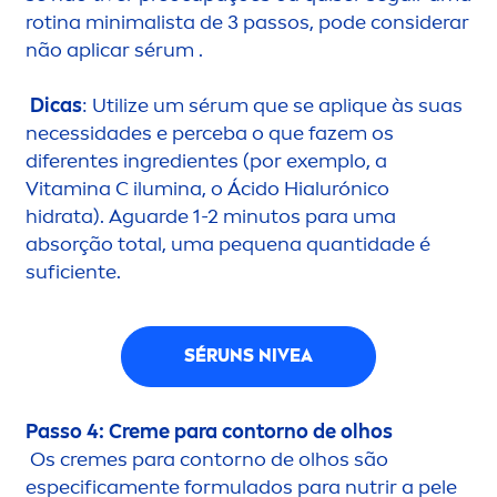
rotina minimalista de 3 passos, pode considerar
não aplicar sérum .
Dicas
: Utilize um sérum que se apl
iq
ue às suas
necessidades e perceba o que fazem os
diferentes ingredientes (por exemplo, a
Vitamin
a C ilumina, o Ácido Hialurónico
hidrata). Aguarde 1-2 minutos para uma
absorção total, uma pequena quantidade é
suficiente.
SÉRUNS
NIVEA
Passo 4:
Creme
para contorno de olhos
Os
creme
s para contorno de olhos são
especifica
men
te formulados para nutrir a pele