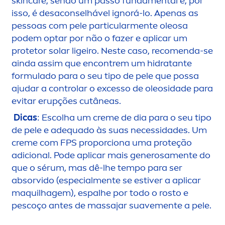
skin
care
, sendo um passo funda
men
tal e, por
isso, é desaconselhável ignorá-lo. Apenas as
pessoas com pele particular
men
te oleosa
podem optar por não o fazer e aplicar um
protetor solar ligeiro. Neste caso, reco
men
da-se
ainda assim que encontrem um hidratante
formulado para o seu tipo de pele que possa
ajudar a controlar o excesso de oleosidade para
evitar erupções cutâneas.
Dicas
: Escolha um
creme
de dia para o seu tipo
de pele e adequado às suas necessidades. Um
creme
com FPS proporciona uma proteção
adicional. Pode aplicar mais generosa
men
te do
que o sérum, mas dê-lhe tempo para ser
absorvido (especial
men
te se estiver a aplicar
maquilhagem), espalhe por todo o rosto e
pescoço antes de massajar suave
men
te a pele.