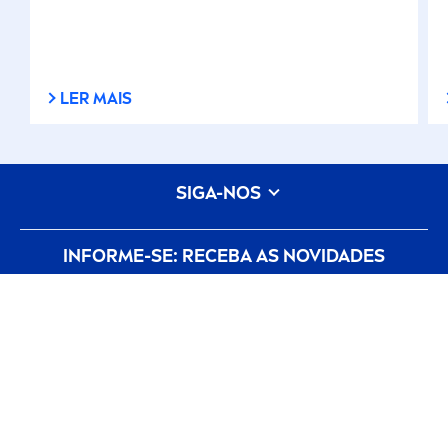
LER MAIS
SIGA-NOS
INFORME-SE: RECEBA AS NOVIDADES
condicoes-de-utilizacao
Política de Privacidade
NIVEA
Configurações de cookies
dados-legais
CONSELHOS