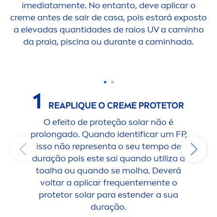
imediata
men
te. No entanto, deve aplicar o
creme
antes de sair de casa, pois estará exposto
a elevadas quantidades de raios UV a caminho
da praia, piscina ou durante a caminhada.
1
2
REAPL
IQ
UE O
CREME
PROTETOR
O efeito de proteção solar não é
No 
prolongado. Quando identificar um FP,
de v
isso não representa o seu tempo de
Po
duração pois este sai quando utiliza a
a
toalha ou quando se molha. Deverá
emb
voltar a aplicar frequente
men
te o
protetor solar para estender a sua
duração.