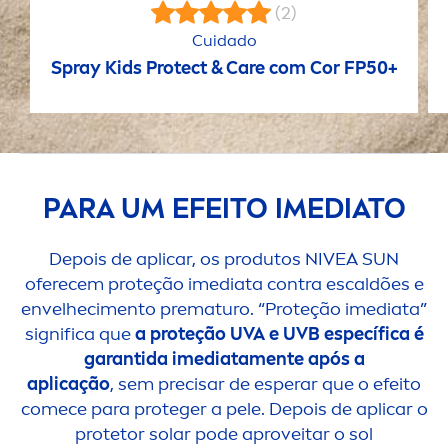
(2)
Cuidado
Spray Kids
Protect
&
Care
com Cor FP50+
PARA UM EFEITO IMEDIATO
Depois de aplicar, os produtos
NIVEA
SUN
oferecem proteção imediata contra escaldões e
envelheci
men
to prematuro. “Proteção imediata”
significa que
a proteção UVA e UVB específica é
garantida imediata
men
te após a
aplicação
, sem precisar de esperar que o efeito
comece para proteger a pele. Depois de aplicar o
protetor solar pode aproveitar o sol