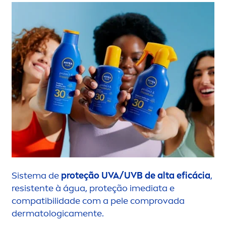
Sistema de
proteção UVA/UVB de alta eficácia
,
resistente à água, proteção imediata e
compatibilidade com a pele comprovada
dermatologica
men
te.