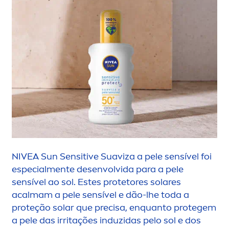
NIVEA
Sun
Sensitive
Suaviza a pele sensível foi
especial
men
te desenvolvida para a pele
sensível ao sol. Estes protetores solares
acalmam a pele sensível e dão-lhe toda a
proteção solar que precisa, enquanto protegem
a pele das irritações induzidas pelo sol e dos