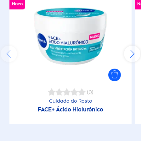
Novo
N
(0)
Cuidado do Rosto
FACE+ Ácido Hialurónico