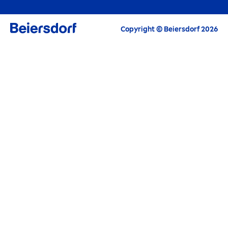
um-
creme
-com-historia
Carreiras
Copyright © Beiersdorf 2026
O cuidado de pele que zela pelo planeta
Contacte-Nos