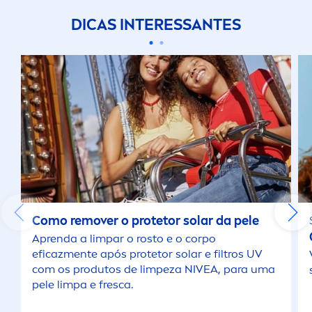
DICAS INTERESSANTES
Como remover o protetor solar da pele
Aprenda a limpar o rosto e o corpo
eficaz
men
te após protetor solar e filtros UV
com os produtos de limpeza
NIVEA
, para uma
pele limpa e fresca.