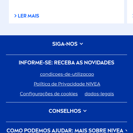
LER MAIS
SIGA-NOS
INFORME-SE: RECEBA AS NOVIDADES
condicoes-de-utilizacao
Política de Privacidade
NIVEA
Configurações de cookies
dados-legais
CONSELHOS
Tipo de Cabelo
Tipo de Pele
COMO PODEMOS AJUDAR: MAIS SOBRE
NIVEA
Cuidado Do Cabelo
Cuidado da Pele