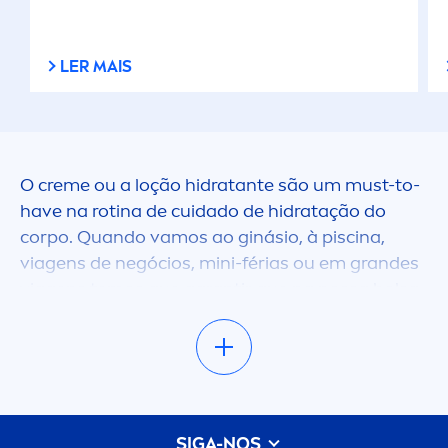
LER MAIS
O
creme
ou a loção hidratante são um must-to-
have na rotina de cuidado de hidratação do
corpo. Quando vamos ao ginásio, à piscina,
viagens de negócios, mini-férias ou em grandes
viagens temos que garantir que na nossa bolsa
de higiene e cuidado pessoal está o melhor
hidratante para o nosso tipo de pele e
necessidades.
NIVEA
tem disponível o formato
miniatura de
creme
s e loções de hidratação para
o corpo para que não dispense a sua hidratação
SIGA-NOS
em qualquer situação. Já sabe: nos mo
men
tos