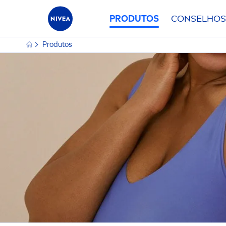
PRODUTOS
CONSELHOS
Produtos
CATEGORIA PRINCIPAL
TIPO 
Bebés & Crianças
B
CARACTERÍSTICAS
NECES
Cabelo
B
0% Resíduos
A
FATOR
TIPO DE CABELO
Corpo
C
SOLAR
100% transparente
A
Homem
C
Cabelo Fraco
1
2 em 1
A
Rosto
C