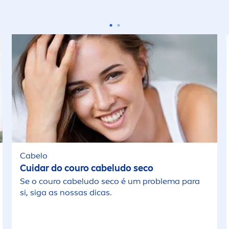
impeza do Rosto
Desmaquilhante
Óleo mineral
esidratação do corpo
roteção Solar Bebé
Esfoliante
Oxybenzone
esporto
osto
Espuma de Barbe
Perfume
feito refrescante
osto Sol
Formatos de Via
Silicone
uilíbrio
tyling
Formatos de Via
irmeza
Cabelo
Formatos de Via
Cuidar do couro cabeludo seco
idratação
Se o couro cabeludo seco é um problema para
Formatos de Via
si, siga as nossas dicas.
idratação
Formatos Viage