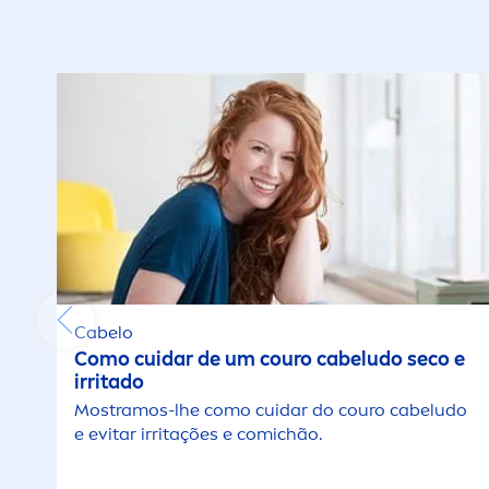
L
Antibacteriano
D
P
Anti-brilho
D
R
Anti-caspa
E
R
Anti-Comichão
Eq
S
Anti-idade
F
Cabelo
Antimanchas
Como cuidar de um couro cabeludo seco e
H
irritado
Mostramos-lhe como cuidar do couro cabeludo
Anti-oleosidade
H
e evitar irritações e comichão.
Antioxidantes