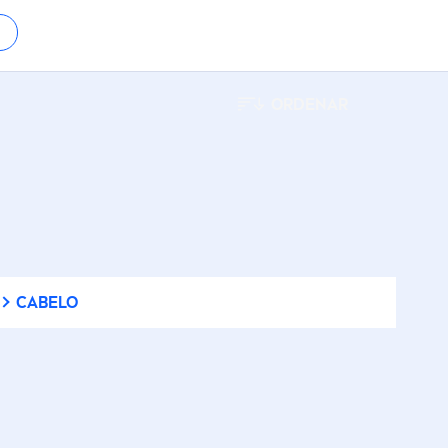
Pele baça e cansada
Anti-Rugas
Pele com imperfeições
ORDENAR
Body Lotion
Pele de criança
Body Milk
rigem
Pele de criança sensível
dos de
)
Calm and Care
Pele extremamente
Cashmere Moments
CABELO
seca
Cellular Epigenetics
Pele madura
Cellular Expert Filler
Pele mista