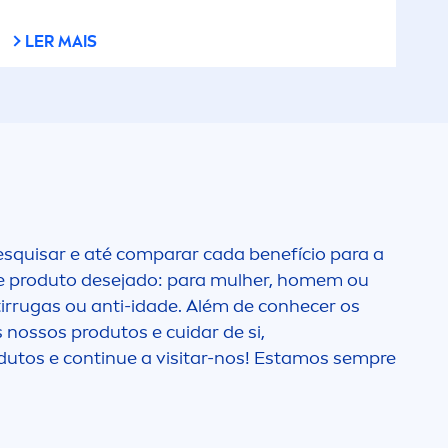
LER MAIS
Cremes Universais
Cuidado After Sun
Cuidado Azul
DEEP
Rosto
esquisar e até comparar cada benefício para a
o de produto desejado: para mulher, homem ou
Deodorants & Anti-
tirrugas ou anti-idade. Além de conhecer os
Transpirants
 nossos produtos e cuidar de si,
odutos e continue a visitar-nos! Estamos sempre
Derma Control
Derma Skin Clear