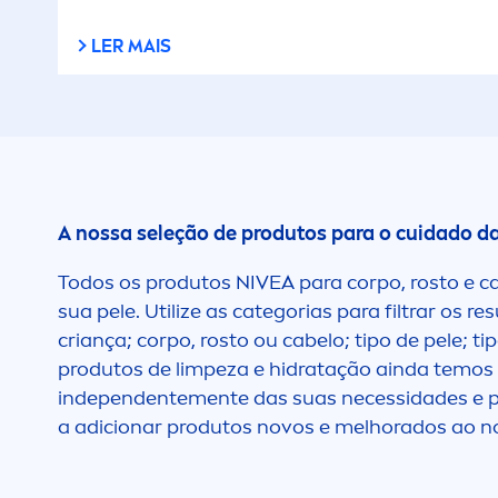
L
LER MAIS
Antirrugas
L
Anti-vermelhidão
L
Aroma NIVEA
L
A nossa seleção de produtos para o cuidado da
Ativa o bronzeado
M
Todos os produtos
NIVEA
para corpo, rosto e c
sua pele. Utilize as categorias para filtrar os
Barba suave
M
criança; corpo, rosto ou cabelo; tipo de pele; 
produtos de limpeza e hidratação ainda temos pa
Barreira protetora da
independente
men
te das suas necessidades e p
M
pele
a adicionar produtos novos e melhorados ao n
P
Base de maquilhagem