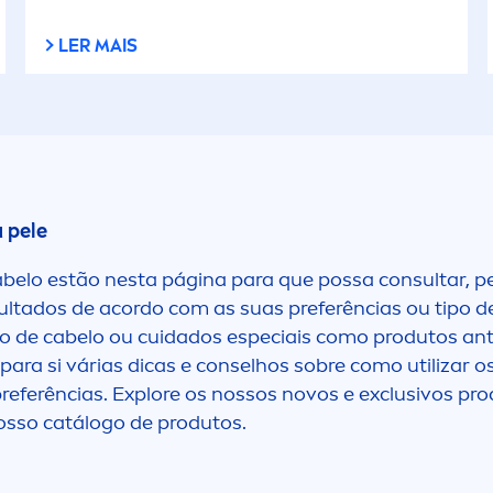
impeza do Corpo
(Corpo Sol)
LER MAIS
impeza do Rosto
Gel
impeza profunda
Gel de Barbear
inhas de Expressão
Gel de Limpeza
 pele
anchas
Gel de Limpeza (
abelo estão nesta página para que possa consultar, p
Homem)
 resultados de acordo com as suas preferências ou tip
anchas de idade
tipo de cabelo ou cuidados especiais como produtos an
Gel Duche
ra si várias dicas e conselhos sobre como utilizar os
referências. Explore os nossos novos e exclusivos pr
odelação
osso catálogo de produtos.
Gel Hidratante
ele Cansada