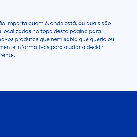
Dry
ão importa quem é, onde está, ou quais são
Dry Impact
os localizados no topo desta página para
 Sol)
é novos produtos que nem sabia que queria ou
men
te informativos para ajudar a decidir
Exfoliante Hidratante
erente.
Face +
Face Essentials
Fresh
antes
Fresh Kick