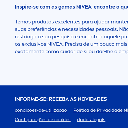
ideal
Inspire-se com as gamas
NIVEA
, encontre o qu
P
Bloqueio do odor
Temos produtos excelentes para ajudar manter 
P
suas preferências e necessidades pessoais. Não
restringir a sua pesquisa e encontrar aquele 
Brilho
P
os exclusivos
NIVEA
. Precisa de um pouco mais
exata
men
te como cuidar de si ou dar-lhe o em
Brilho Natural
Pe
Clinicamente
P
comprovado
P
Clinicamente testado
INFORME-SE: RECEBA AS NOVIDADES
condicoes-de-utilizacao
Política de Privacidade
P
N
Com cor
Configurações de cookies
dados-legais
P