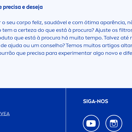
Leite (Bebé)
e precisa e deseja
ele limpa
Leite de Limpeza
o seu corpo feliz, saudável e com ótima aparência, n
ele seca no rosto
 tem a certeza do que está à procura? Ajuste os filtr
Leite Solar (Corpo
produto que está à procura há muito tempo. Talvez at
ele sem brilho
 de ajuda ou um conselho? Temos muitos artigos alta
Leites & Loções
purrão que precisa para experi
men
tar algo novo e dif
le sensível
Leites & Tónicos
ele Suave
Limpeza
ontos Negros
SIGA-NOS
Máscaras & Esfoli
oros
IVEA
Moisture Cream
revenir o