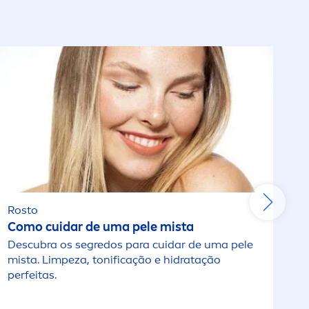
Cellular Expert Lift
Pele muito seca
Cool Kick
Pele normal
ar
Craft Stylers
Pele oleosa
gem
Creme Aloe
Pele seca
gem
Creme Care
Pele Sensível
Rosto
gem
Creme de Banho
Todos os tipos de pele
Como cuidar de uma pele mista
Descubra os segredos para cuidar de uma pele
gem
Creme de Corpo
mista. Limpeza, tonificação e hidratação
perfeitas.
m
Creme Soft