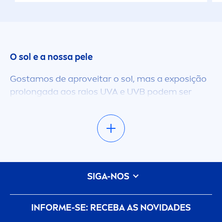
O sol e a nossa pele
Gostamos de aproveitar o sol, mas a exposição
prolongada aos raios UVA e UVB podem ser
prejudiciais e acelerar o processo de
envelheci
men
to da nossa pele. Tanto o rosto
como o corpo devem ser protegidos. Os
creme
s
de dia com fator de proteção solar protegem-
nos em todas as estações do ano. Para a
primavera e verão, tem os
creme
s protetores
SIGA-NOS
solares exclusiva
men
te dedicados para o rosto.
Quando o sol e o bom tempo aparecem, ter
sempre à mão um protetor solar para todos é
INFORME-SE: RECEBA AS NOVIDADES
perfeito.