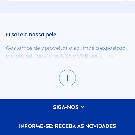
O sol e a nossa pele
Gostamos de aproveitar o sol, mas a exposição
prolongada aos raios UVA e UVB podem ser
prejudiciais e acelerar o processo de
envelheci
men
to da nossa pele. Tanto o rosto
como o corpo devem ser protegidos. Os
creme
s
de dia com fator de proteção solar protegem-
nos em todas as estações do ano. Para a
primavera e verão, tem os
creme
s protetores
SIGA-NOS
solares exclusiva
men
te dedicados para o rosto.
Quando o sol e o bom tempo aparecem, ter
sempre à mão um protetor solar para todos é
INFORME-SE: RECEBA AS NOVIDADES
perfeito.