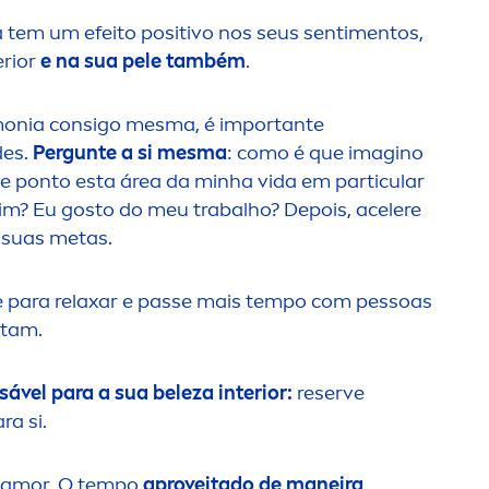
 tem um efeito positivo nos seus senti
men
tos,
erior
e na sua pele também
.
monia consigo mesma, é importante
des.
Pergunte a si mesma
: como é que imagino
e ponto esta área da minha vida em particular
mim?
Eu gosto do meu trabalho? Depois, acelere
 suas metas.
e para relaxar e passe mais tempo com pessoas
rtam.
ável para a sua beleza interior:
reserve
a si.
o amor. O tempo
aproveitado de maneira