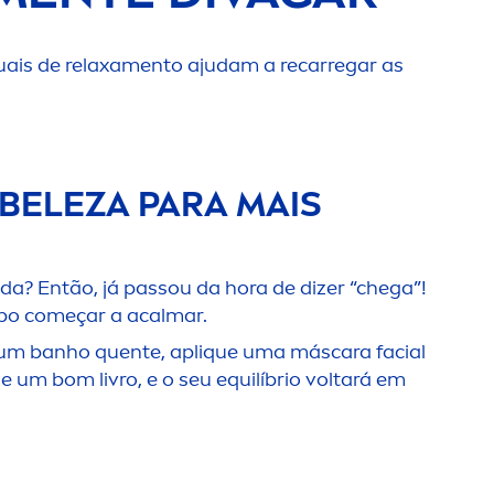
ais de relaxa
men
to ajudam a recarregar as
 BELEZA PARA MAIS
a? Então, já passou da hora de dizer “chega”!
orpo começar a acalmar.
 um banho quente, apl
iq
ue uma máscara facial
um bom livro, e o seu equilíbrio voltará em