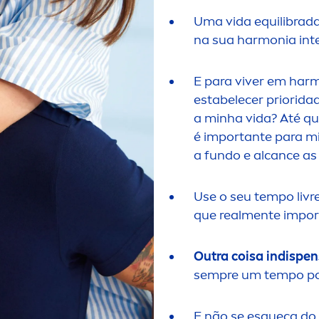
Uma vida equilibrada
na sua harmonia int
E para viver em har
estabelecer priorida
a minha vida? Até qu
é importante para 
a fundo e alcance as
Use o seu tempo livr
que real
men
te impo
Outra coisa indispens
sempre um tempo par
E não se esqueça d