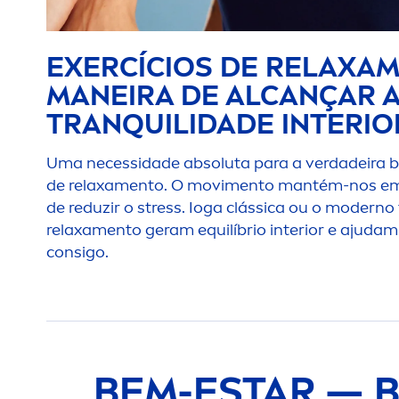
EXERCÍCIOS DE RELAXA
M
MANEIRA DE ALCANÇAR 
TRANQUILIDADE INTERIO
Uma necessidade absoluta para a verdadeira bel
de relaxa
men
to. O movi
men
to mantém-nos em
de reduzir o
stress
. Ioga clássica ou o moderno t
relaxa
men
to geram equilíbrio interior e ajuda
consigo.
BEM-ESTAR — B