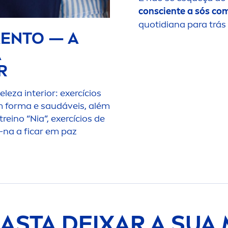
consciente a sós co
quotidiana para trás
EN
TO — A
A
R
eza interior: exercícios
 forma e saudáveis, além
reino “Nia”, exercícios de
m-na a ficar em paz
ASTA DEIXAR A SUA