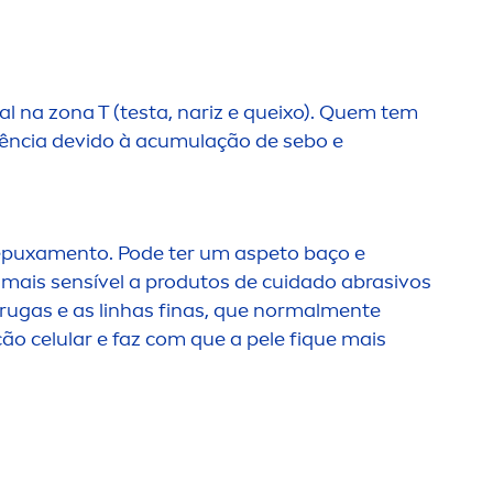
l na zona T (testa, nariz e queixo). Quem tem
quência devido à acumulação de sebo e
epuxa
men
to. Pode ter um aspeto baço e
r mais sensível a produtos de cuidado abrasivos
ugas e as linhas finas, que normal
men
te
ão celular e faz com que a pele f
iq
ue mais