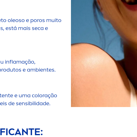
eto oleoso e poros muito
s, está mais seca e
ou inflamação,
 produtos e ambientes.
stente e uma
color
ação
eis de sensibilidade.
IFICANTE: