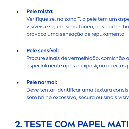
Pele mista:
Verif
iq
ue se, na zona T, a pele tem um asp
visíveis e se, em simultâneo, nas bochecha
provoca uma sensação de repuxa
men
to.
Pele sensível:
Procure sinais de vermelhidão, comichão 
especial
men
te após a exposição a certos
Pele normal:
Deve tentar identificar uma textura consi
sem brilho excessivo, secura ou sinais visív
2. TESTE COM PAPEL MAT