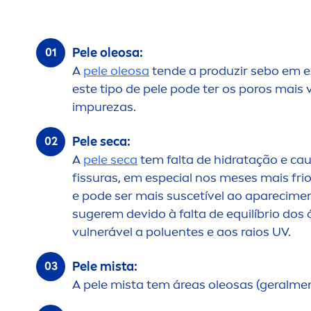
Pele oleosa:
A
pele oleosa
tende a produzir sebo em ex
este tipo de pele pode ter os poros mais
im
pure
zas.
Pele seca:
A
pele seca
tem falta de hidratação e ca
fissuras, em especial nos meses mais fri
e pode ser mais suscetível ao apareci
me
sugerem devido à falta de equilíbrio dos 
vulnerável a poluentes e aos raios UV.
Pele mista:
A pele mista tem áreas oleosas (geral
me