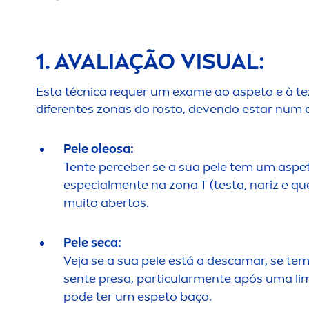
1. AVALIAÇÃO VISUAL:
Esta técnica requer um exame ao aspeto e à te
diferentes zonas do rosto, devendo estar num 
Pele oleosa:
Tente perceber se a sua pele tem um aspet
especial
men
te na zona T (testa, nariz e qu
muito abertos.
Pele seca:
Veja se a sua pele está a descamar, se te
sente presa, particular
men
te após uma lim
pode ter um espeto baço.