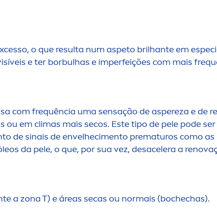
cesso, o que resulta num aspeto brilhante em especia
 visíveis e ter borbulhas e imperfeições com mais fre
usa com frequência uma sensação de aspereza e de r
os ou em climas mais secos. Este tipo de pele pode se
n
to de sinais de envelheci
men
to prematuros como as r
óleos da pele, o que, por sua vez, desacelera a renovaç
n
te a zona T) e áreas secas ou normais (bochechas).