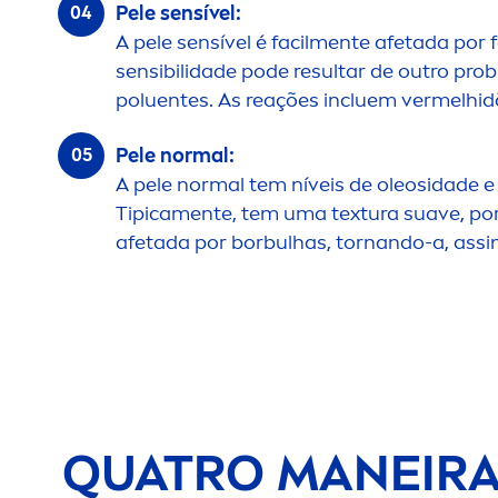
Pele sensível:
A pele sensível é facil
men
te afetada por 
sensibilidade pode resultar de outro pro
poluentes. As reações incluem vermelhid
Pele normal:
A pele normal tem níveis de oleosidade 
Tipica
men
te, tem uma textura suave, po
afetada por borbulhas, tornando-a, assi
QUATRO MANEIRAS