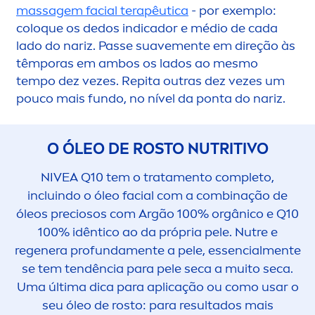
massagem facial terapêutica
- por exemplo:
coloque os dedos indicador e médio de cada
lado do nariz. Passe suave
men
te em direção às
têmporas em ambos os lados ao mesmo
tempo dez vezes. Repita outras dez vezes um
pouco mais fundo, no nível da ponta do nariz.
O ÓLEO DE ROSTO NUTRITIVO
NIVEA
Q10 tem o trata
men
to completo,
incluindo o óleo facial com a combinação de
óleos preciosos com Argão 100% orgânico e Q10
100% idêntico ao da própria pele. Nutre e
regenera profunda
men
te a pele, essencial
men
te
se tem tendência para pele seca a muito seca.
Uma última dica para aplicação ou como usar o
seu óleo de rosto: para resultados mais