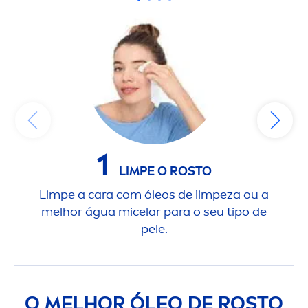
1
LIMPE O ROSTO
Limpe a cara com óleos de limpeza ou a
N
melhor água micelar para o seu tipo de
q
pele.
O MELHOR ÓLEO DE ROSTO