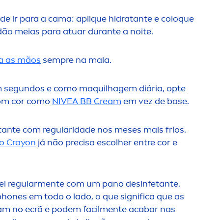
de ir para a cama: apl
iq
ue hidratante e coloque
ão meias para atuar durante a noite.
a as mãos
sempre na mala.
em segundos e como maquilhagem diária, opte
com cor como
NIVEA
BB Cream
em vez de base.
ante com regularidade nos meses mais frios.
lo
Crayon
já não precisa escolher entre cor e
l regular
men
te com um pano desinfetante.
ones em todo o lado, o que significa que as
am no ecrã e podem facil
men
te acabar nas