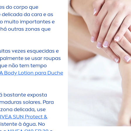
tes do corpo que
 delicada da cara e as
ão muito importantes e
 há outras zonas que
uitas vezes esquecidas e
pal
men
te se usar roupas
 que não tem tempo
A
Body Lotion para Duche
tá bastante exposta
imaduras solares. Para
zona delicada, use
IVEA
SUN
Protect
&
sistente à água. No