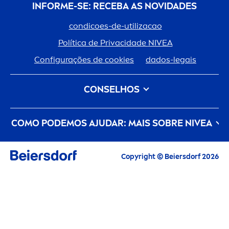
INFORME-SE: RECEBA AS NOVIDADES
condicoes-de-utilizacao
Política de Privacidade
NIVEA
Configurações de cookies
dados-legais
CONSELHOS
Tipo de Cabelo
Tipo de Pele
COMO PODEMOS AJUDAR: MAIS SOBRE
NIVEA
Cuidado Do Cabelo
Cuidado da Pele
um-
creme
-com-historia
Carreiras
Copyright © Beiersdorf 2026
O cuidado de pele que zela pelo planeta
Contacte-Nos