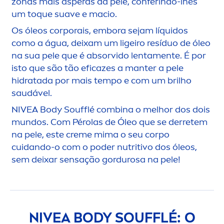
zonas mais ásperas da pele, conferindo-lhes
um toque suave e macio.
Os óleos corporais, embora sejam líquidos
como a água, deixam um ligeiro resíduo de óleo
na sua pele que é absorvido lenta
men
te. É por
isto que são tão eficazes a manter a pele
hidratada por mais tempo e com um brilho
saudável.
NIVEA
Body Soufflé combina o melhor dos dois
mundos. Com Pérolas de Óleo que se derretem
na pele, este
creme
mima o seu corpo
cuidando-o com o poder nutritivo dos óleos,
sem deixar sensação gordurosa na pele!
NIVEA
BODY SOUFFLÉ: O