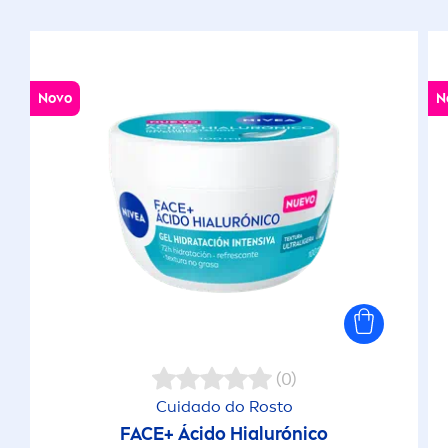
Novo
N
(0)
Cuidado do Rosto
FACE+ Ácido Hialurónico