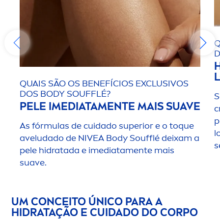
Q
D
QUAIS SÃO OS BENEFÍCIOS EXCLUSIVOS
DOS BODY SOUFFLÉ?
S
PELE IMEDIATA
MEN
TE MAIS SUAVE
c
p
As fórmulas de cuidado superior e o toque
l
aveludado de
NIVEA
Body Soufflé deixam a
s
pele hidratada e imediata
men
te mais
suave.
UM CONCEITO ÚNICO PARA A
HIDRATAÇÃO E CUIDADO DO CORPO